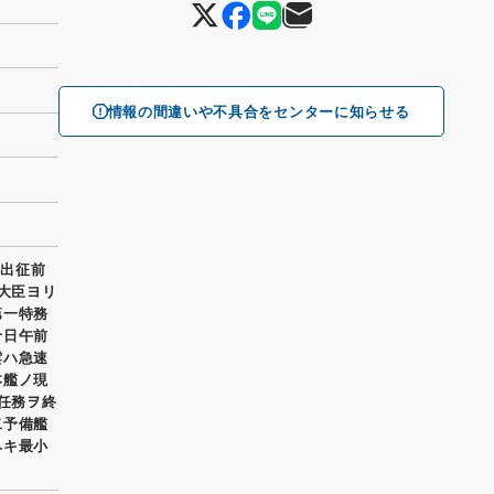
情報の間違いや不具合をセンターに知らせる
 出征前
軍大臣ヨリ
第一特務
十日午前
雲ハ急速
本艦ノ現
ノ任務ヲ終
二予備艦
ヘキ最小