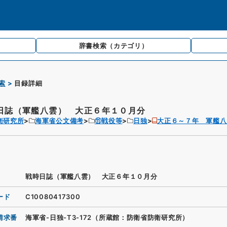
辞書検索
（カテゴリ）
索
目録詳細
日誌（軍艦八雲） 大正６年１０月分
衛研究所
海軍省公文備考
⑪戦役等
日独
大正６～７年 軍艦八
戦時日誌（軍艦八雲） 大正６年１０月分
ード
C10080417300
請求番
海軍省-日独-T3-172（所蔵館：防衛省防衛研究所）