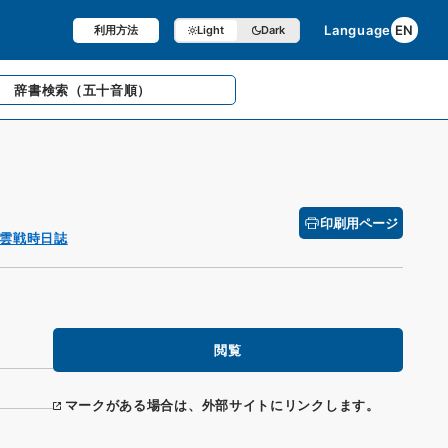
Language
EN
利用方法
Light
Dark
辞書検索
（五十音順）
印刷用ページ
雲戦時日誌
閲覧
マークがある場合は、外部サイトにリンクします。