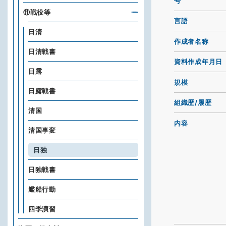
号
⑪戦役等
言語
日清
作成者名称
日清戦書
資料作成年月日
日露
規模
日露戦書
組織歴/履歴
清国
内容
清国事変
日独
日独戦書
艦船行動
四季演習