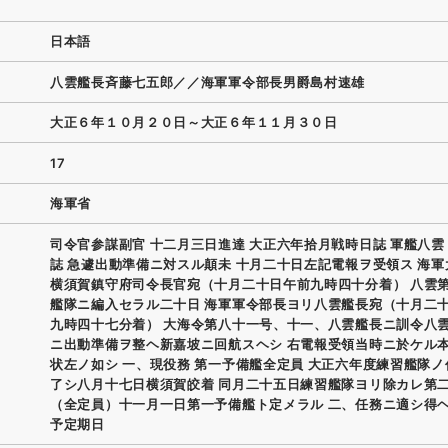
日本語
八雲艦長斉藤七五郎／／海軍軍令部長男爵島村速雄
大正６年１０月２０日～大正６年１１月３０日
17
海軍省
司令官参謀副官 十二月三日進達 大正六年拾月戦時日誌 軍艦八雲
誌 急遽出動準備ニ対スル顛未 十月二十日左記電報ヲ受領ス 海
横須賀鎮守府司令長官宛（十月二十日午前九時四十分着） 八雲
艦隊ニ編入セラル二十日 海軍軍令部長ヨリ八雲艦長宛（十月二
九時四十七分着） 大海令第八十一号、十一、八雲艦長ニ訓令八
ニ出動準備ヲ整ヘ新嘉坡ニ回航スヘシ 右電報受領当時ニ於ケル
状左ノ如シ 一、現役務 第一予備艦全定員 大正六年度練習艦隊
了シ八月十七日横須賀皎着 同月二十五日練習艦隊ヨリ除カレ第
（全定員）十一月一日第一予備艦ト定メラル 二、任務ニ適シ得
予定期日