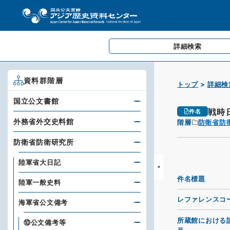
詳細検索
資料群階層
トップ
詳細検
国立公文書館
戦時
件名
外務省外交史料館
階層
防衛省防
防衛省防衛研究所
陸軍省大日記
件名標題
陸軍一般史料
レファレンスコ
海軍省公文備考
所蔵館における
⑩公文備考等