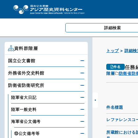
詳細検索
資料群階層
トップ
詳細検
国立公文書館
任務
件名
外務省外交史料館
階層
防衛省防
防衛省防衛研究所
陸軍省大日記
件名標題
陸軍一般史料
レファレンスコ
海軍省公文備考
所蔵館における
⑩公文備考等