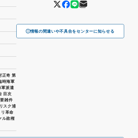
情報の間違いや不具合をセンターに知らせる
村正奇 第
臨時海軍
海軍派遣
 目次
主要雑件
コリスク浦
ヨリ革命
ケル政権