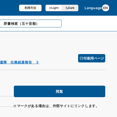
Language
EN
利用方法
Light
Dark
辞書検索
（五十音順）
印刷用ページ
遣隊 任務経過報告 ３
閲覧
マークがある場合は、外部サイトにリンクします。