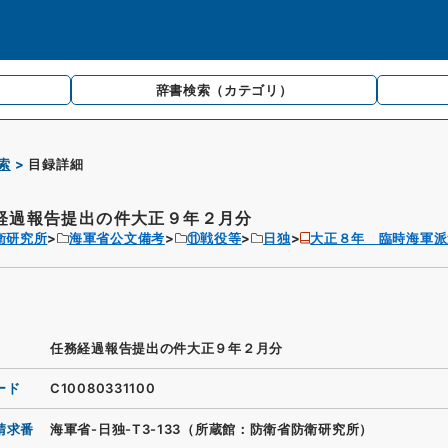
辞書検索
（カテゴリ）
索
目録詳細
経過報告提出の件大正９年２月分
衛研究所
海軍省公文備考
⑪戦役等
日独
大正８年 臨時海軍派
任務経過報告提出の件大正９年２月分
ード
C10080331100
請求番
海軍省-日独-T3-133（所蔵館：防衛省防衛研究所）