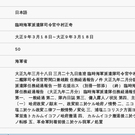
日本語
臨時海軍派遣隊司令官中村正奇
大正９年３月１８日～大正９年３月１８日
50
海軍省
大正九年三月十八日 三月二十九日進逹 臨時海軍派遣隊司令官中
二艦隊司令長官野間口兼雄殿 任務経過報告ノ件 大正九年二月分
派遣隊任務経過報告 一部 右提出ス （別冊一部添） （終） 臨時
隊任務経過報告 （大正九年二月分） 臨時海軍派遣隊任務経過報告
第一、 一般経過 第二、隊内日誌 第三、傭入露人ノ状況 第四、
〔一〕 哈府政変ノ顛末 一、政変前ニ於ケル哈府ノ情勢 二、ニ
塩ニ於ケル政変ニ律フ一般情勢ノ変化 三、浦塩ニコリスク方面
軍並進トカルムイコフノ哈府撤退 四、 カルムイコク撤退後ニ於
ノ転移 五、革命軍到着前後ニ於ケル我軍ノ処置