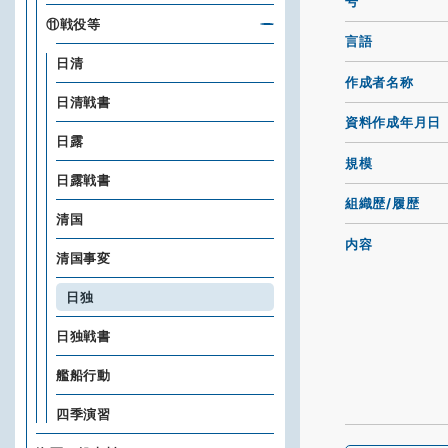
号
⑪戦役等
言語
日清
作成者名称
日清戦書
資料作成年月日
日露
規模
日露戦書
組織歴/履歴
清国
内容
清国事変
日独
日独戦書
艦船行動
四季演習