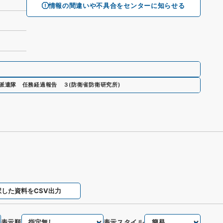
情報の間違いや不具合をセンターに知らせる
派遣隊 任務経過報告 ３
(
防衛省防衛研究所
)
択した資料をCSV出力
表示順
表示スタイル