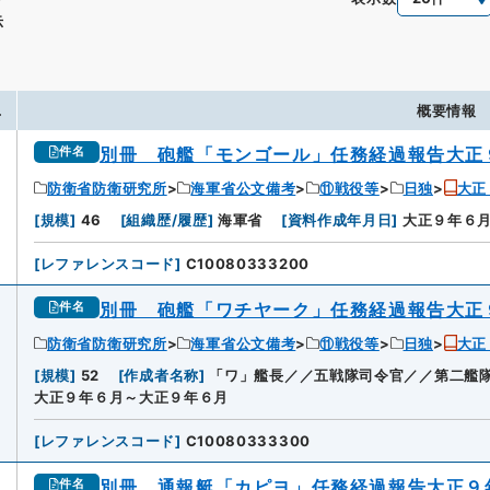
示
.
概要情報
別冊 砲艦「モンゴール」任務経過報告大正
件名
防衛省防衛研究所
海軍省公文備考
⑪戦役等
日独
大正
[
規模
]
46
[
組織歴/履歴
]
海軍省
[
資料作成年月日
]
大正９年６
[
レファレンスコード
]
C10080333200
別冊 砲艦「ワチヤーク」任務経過報告大正
件名
防衛省防衛研究所
海軍省公文備考
⑪戦役等
日独
大正
2
[
規模
]
52
[
作成者名称
]
「ワ」艦長／／五戦隊司令官／／第二艦
大正９年６月～大正９年６月
[
レファレンスコード
]
C10080333300
別冊 通報艇「カピヨ」任務経過報告大正９
件名