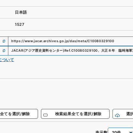
日本語
1527
https://www.jacar.archives.go.jp/das/meta/C10080329100
JACAR(アジア歴史資料センター)
Ref.
C10080329100
、
大正８年 臨時海軍
について
全てを選択/解除
検索結果全てを選択/解除
選
表示数
件