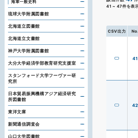
海軍一般史料
41
~
47
件を表
琉球大学附属図書館
北海道立図書館
CSV出力
No
北海道立文書館
神戸大学附属図書館
41
大分大学経済学部教育研究支援室
スタンフォード大学フーヴァー研
究所
日本貿易振興機構アジア経済研究
所図書館
4
東洋文庫
新聞通信調査会
山口大学図書館