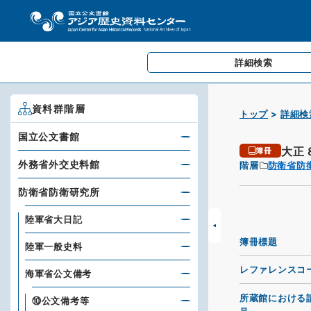
詳細検索
資料群階層
トップ
詳細検
国立公文書館
大正
簿冊
外務省外交史料館
階層
防衛省防
防衛省防衛研究所
陸軍省大日記
簿冊標題
陸軍一般史料
レファレンスコ
海軍省公文備考
所蔵館における
⑩公文備考等