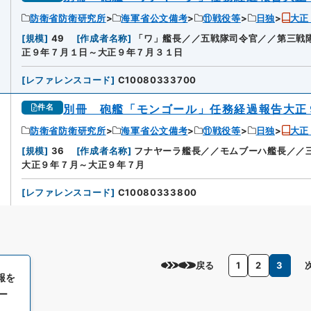
防衛省防衛研究所
海軍省公文備考
⑪戦役等
日独
大正
6
[
規模
]
49
[
作成者名称
]
「ワ」艦長／／五戦隊司令官／／第三戦
正９年７月１日～大正９年７月３１日
[
レファレンスコード
]
C10080333700
別冊 砲艦「モンゴール」任務経過報告大正
件名
防衛省防衛研究所
海軍省公文備考
⑪戦役等
日独
大正
[
規模
]
36
[
作成者名称
]
フナヤーラ艦長／／モムブーハ艦長／／
大正９年７月～大正９年７月
[
レファレンスコード
]
C10080333800
戻る
1
2
3
報を
ー