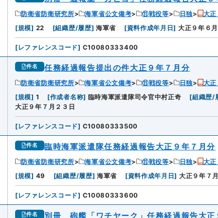
防衛省防衛研究所
海軍省公文備考
⑪戦役等
日独
大正
3
[
規模
]
22
[
組織歴/履歴
]
海軍省
[
資料作成年月日
]
大正９年６
[
レファレンスコード
]
C10080333400
任務経過報告提出の件大正９年７月分
件名
防衛省防衛研究所
海軍省公文備考
⑪戦役等
日独
大正
4
[
規模
]
1
[
作成者名称
]
臨時海軍派遣隊司令官中村正奇
[
組織歴/
大正９年７月２３日
[
レファレンスコード
]
C10080333500
臨時海軍派遣隊任務経過報告大正９年７月分
件名
防衛省防衛研究所
海軍省公文備考
⑪戦役等
日独
大正
5
[
規模
]
49
[
組織歴/履歴
]
海軍省
[
資料作成年月日
]
大正９年７
[
レファレンスコード
]
C10080333600
別冊 砲艦「ワチヤーク」任務経過報告大正
件名