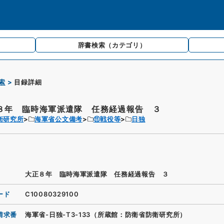
辞書検索
（カテゴリ）
索
目録詳細
８年 臨時海軍派遣隊 任務経過報告 ３
衛研究所
海軍省公文備考
⑪戦役等
日独
大正８年 臨時海軍派遣隊 任務経過報告 ３
ード
C10080329100
請求番
海軍省-日独-T3-133（所蔵館：防衛省防衛研究所）