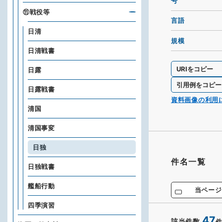
号
⑪戦役等
言語
日清
規模
日清戦書
URIをコピー
日露
引用例をコピー
日露戦書
資料画像の利用
清国
清国事変
日独
件名一覧
日独戦書
艦船行動
当ページ
四季演習
47
該当件数