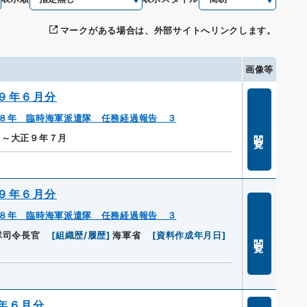
マークがある場合は、外部サイトへリンクします。
画像等
９年６月分
８年 臨時海軍派遣隊 任務経過報告 ３
閲覧
月～大正９年７月
９年６月分
８年 臨時海軍派遣隊 任務経過報告 ３
隊司令長官
[
組織歴/履歴
]
海軍省
[
資料作成年月日
]
閲覧
年６月分