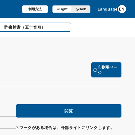
Language
EN
利用方法
Light
Dark
辞書検索
（五十音順）
印刷用ペー
ジ
閲覧
マークがある場合は、外部サイトにリンクします。