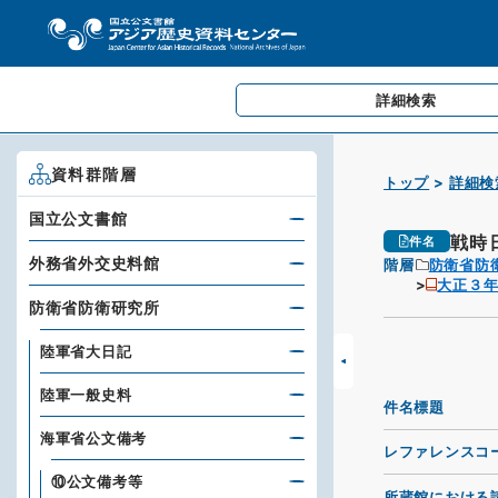
詳細検索
資料群階層
トップ
詳細検
国立公文書館
戦時
件名
外務省外交史料館
階層
防衛省防
大正３
防衛省防衛研究所
陸軍省大日記
陸軍一般史料
件名標題
海軍省公文備考
レファレンスコ
⑩公文備考等
所蔵館における