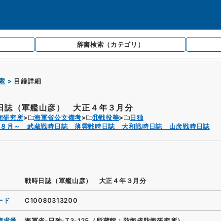
辞書検索
（カテゴリ）
索
目録詳細
日誌（軍艦山彦） 大正４年３月分
衛研究所
海軍省公文備考
⑪戦役等
日独
年８月～ 武蔵戦時日誌 薄雲戦時日誌 大和戦時日誌 山彦戦時日誌
戦時日誌（軍艦山彦） 大正４年３月分
ード
C10080313200
請求番
海軍省-日独-T3-125（所蔵館：防衛省防衛研究所）