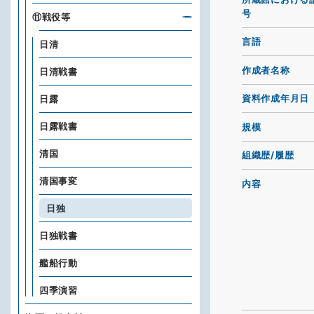
号
⑪戦役等
言語
日清
作成者名称
日清戦書
資料作成年月日
日露
日露戦書
規模
清国
組織歴/履歴
清国事変
内容
日独
日独戦書
艦船行動
四季演習