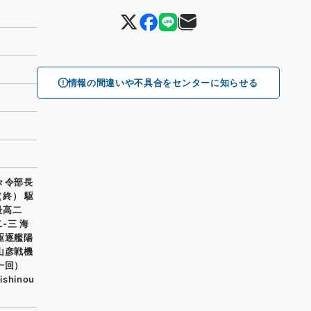
情報の間違いや不具合をセンターに知らせる
々令部長
（終） 駆
最高二
-三 海
駆逐艦陽
山彦戦機
一回）
hinou