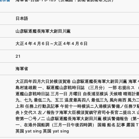
日本語
山彦駆逐艦長海軍大尉田川薫
大正４年４月６日～大正４年４月６日
21
海軍省
大正四年四月六日於横須賀港 山彦駆逐艦長海軍大尉田川薫 海軍
島村速雄殿 一、駆逐艦山彦戦時日誌 （三月分） 一部 右提出ス 
逐艦山彦戦時日誌 三月一日 月曜日 自長浦至横浜 天候晴 晴雨計
九、七九 最低二九、五三 温度最高四八 最低三九 風向南西 風力二
上和 任務上行動及記事 午前十一時横浜ニ入港横浜警備ノ任務ヲ
炎ト交代ス 左ノ報告ヲ海軍大臣横須賀鎮守府司令長官ニ提出ス 
密第一〇号ノ二 山彦駆逐艦長海軍大尉田川薫 横浜警備報告（第
一、在港外国船調（三月一日午後四時調） 国籍 船名 記事 露国 Tis
英国 yat sing 英国 yat sing