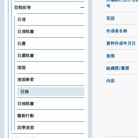
号
⑪戦役等
言語
日清
作成者名称
日清戦書
資料作成年月日
日露
日露戦書
規模
清国
組織歴/履歴
清国事変
内容
日独
日独戦書
艦船行動
四季演習