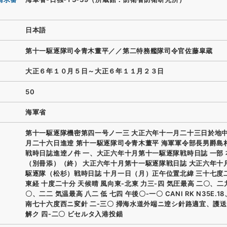
日本語
第十一駆逐隊司令青木董平／／第二特務艦隊司令官佐藤皐蔵
大正６年１０月５日～大正６年１１月２３日
50
海軍省
第十一駆逐隊機密第四一号ノ一三 大正六年十一月二十三日於地中
月二十六日進逹 第十一駆逐隊司令青木董平 海軍軍令部長男爵島
戦時日誌進逹ノ件 一、大正六年十月第十一駆逐隊戦時日誌 一部
（別冊添）（終） 大正六年十月第十一駆逐隊戦日誌 大正六年十
駆逐隊（松杉）戦時日誌 十月一日（月）正午位置北緯 三十七度
東経 十度二十分 天候晴 風向東‐北東 力三‐四 気圧最高 二〇、二九
〇、二二 気温最高 八二 低 七四 午後〇‐一〇 CANI RK N35E.1
南七十六度西ニ変針 二‐三〇 掃海水道外端ニ逹シ針路適宜、護
解ク 四‐二〇 ビセルタ入港投錨