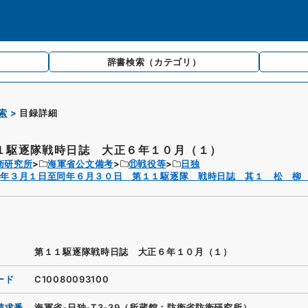
辞書検索
（カテゴリ）
索
目録詳細
１駆逐隊戦時日誌 大正６年１０月（１）
衛研究所
海軍省公文備考
⑪戦役等
日独
６年３月１日至同年６月３０日 第１１駆逐隊 戦時日誌 其１ 松 柳
第１１駆逐隊戦時日誌 大正６年１０月（１）
ード
C10080093100
請求番
海軍省-日独-T3-39（所蔵館：防衛省防衛研究所）