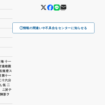
情報の間違いや不具合をセンターに知らせる
海 十一
村速雄殿
 右進逹ス
月第十一
二十六分
 低 二
8、ニ於テ
送陣形ヲ