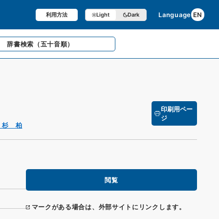
Language
EN
利用方法
Light
Dark
辞書検索
（五十音順）
印刷用ペー
ジ
 杉 柏
閲覧
マークがある場合は、外部サイトにリンクします。