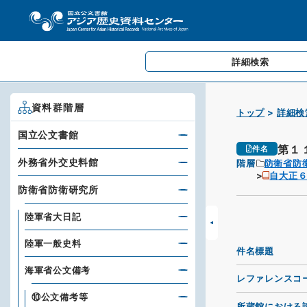
詳細検索
資料群階層
トップ
詳細検
国立公文書館
第１
件名
外務省外交史料館
階層
防衛省防
自大正
防衛省防衛研究所
陸軍省大日記
陸軍一般史料
件名標題
海軍省公文備考
レファレンスコ
⑩公文備考等
所蔵館における