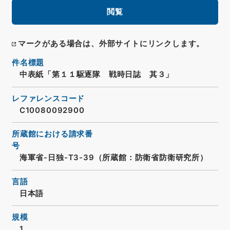
閲覧
マークがある場合は、外部サイトにリンクします。
件名標題
中表紙「第１１駆逐隊 戦時日誌 其３」
レファレンスコード
C10080092900
所蔵館における請求番
号
海軍省-日独-T3-39（所蔵館：防衛省防衛研究所）
言語
日本語
規模
1