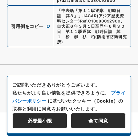
p/das/meta/C10080092900
「
中表紙「第１１駆逐隊 戦時日
誌 其３」
」
JACAR(アジア歴史資
料センター)
Ref.
C10080092900
、
引用例をコピー
自大正６年３月１日至同年６月３０
日 第１１駆逐隊 戦時日誌 其
１ 松 柳 杉 柏
(
防衛省防衛研究
所
)
ご訪問いただきありがとうございます。
私たちがより良い情報を提供できるように、
プライ
バシーポリシー
に基づいたクッキー（Cookie）の
取得と利用に同意をお願いいたします。
必要最小限
全て同意
資料群階層を表示する