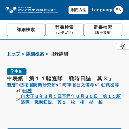
Language
EN
利用方法
辞書検索
辞書検索
詳細検索
（カテゴリ）
（五十音順）
トップ
詳細検索
目録詳細
件名
中表紙「第１１駆逐隊 戦時日誌 其３」
階層
防衛省防衛研究所
海軍省公文備考
⑪戦役等
日独
自大正６年３月１日至同年６月３０日 第１１駆
逐隊 戦時日誌 其１ 松 柳 杉 柏