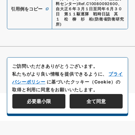
料センター)
Ref.
C10080092600
、
引用例をコピー
自大正６年３月１日至同年６月３０
日 第１１駆逐隊 戦時日誌 其
１ 松 柳 杉 柏
(
防衛省防衛研究
所
)
ご訪問いただきありがとうございます。
私たちがより良い情報を提供できるように、
プライ
バシーポリシー
に基づいたクッキー（Cookie）の
取得と利用に同意をお願いいたします。
必要最小限
全て同意
資料群階層を表示する
All rights reserved/Copyright©