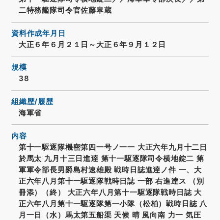
二特務艦隊司令官佐藤皐蔵
資料作成年月日
大正６年６月２１日～大正６年９月１２日
規模
38
組織歴/履歴
海軍省
内容
第十一駆逐隊機密第四一号ノ一一 大正六年九月十二日
於馬太 九月十三日進逹 第十一駆逐隊司令横地錠二 第
軍軍令部長男爵島村速雄殿 戦時日誌進逹ノ件 一、大
正六年八月第十一駆逐隊戦時日誌 一部 右進逹ス （別
冊添）（終） 大正六年八月第十一駆逐隊戦時日誌 大
正六年八月第十一駆逐隊第一小隊（松柏）戦時日誌 八
月一日（水）馬太第五船渠 天候 晴 風向南 力一 気圧