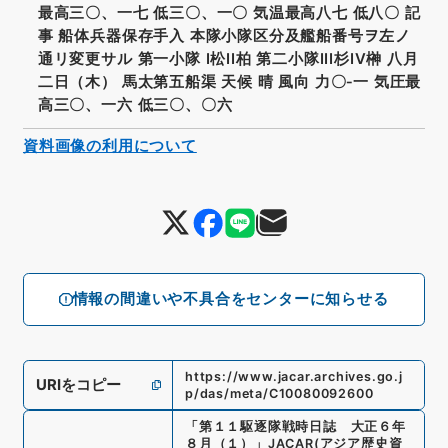
最高三〇、一七 低三〇、一〇 気温最高八七 低八〇 記
事 船体兵器保存手入 本隊小隊区分及艦船番号ヲ左ノ
通リ変更サル 第一小隊 I松II柏 第二小隊III杉IV榊 八月
二日（木） 馬太第五船渠 天候 晴 風向 力〇‐一 気圧最
高三〇、一六 低三〇、〇六
資料画像の利用について
情報の間違いや不具合をセンターに知らせる
https://www.jacar.archives.go.j
URIをコピー
p/das/meta/C10080092600
「
第１１駆逐隊戦時日誌 大正６年
８月（１）
」
JACAR(アジア歴史資