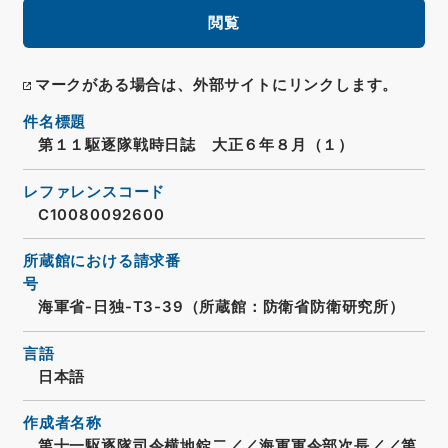
閲覧
マークがある場合は、外部サイトにリンクします。
件名標題
第１１駆逐隊戦時日誌 大正６年８月（１）
レファレンスコード
C10080092600
所蔵館における請求番
号
海軍省-日独-T3-39（所蔵館：防衛省防衛研究所）
言語
日本語
作成者名称
第十一駆逐隊司令横地錠二／／海軍軍令部次長／／第