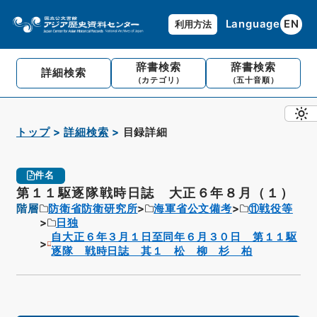
Language
EN
利用方法
辞書検索
辞書検索
詳細検索
（カテゴリ）
（五十音順）
トップ
詳細検索
目録詳細
件名
第１１駆逐隊戦時日誌 大正６年８月（１）
階層
防衛省防衛研究所
海軍省公文備考
⑪戦役等
日独
自大正６年３月１日至同年６月３０日 第１１駆
逐隊 戦時日誌 其１ 松 柳 杉 柏