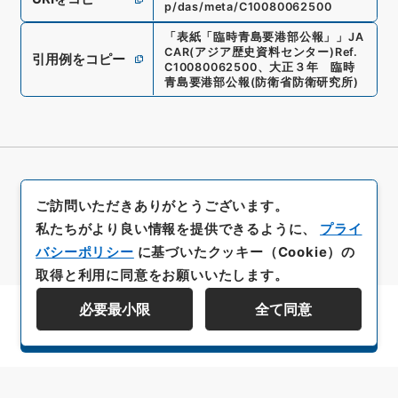
p/das/meta/C10080062500
「
表紙「臨時青島要港部公報」
」
JA
CAR(アジア歴史資料センター)
Ref.
引用例をコピー
C10080062500
、
大正３年 臨時
青島要港部公報
(
防衛省防衛研究所
)
ご訪問いただきありがとうございます。
私たちがより良い情報を提供できるように、
プライ
バシーポリシー
に基づいたクッキー（Cookie）の
取得と利用に同意をお願いいたします。
必要最小限
全て同意
資料群階層を表示する
All rights reserved/Copyright©