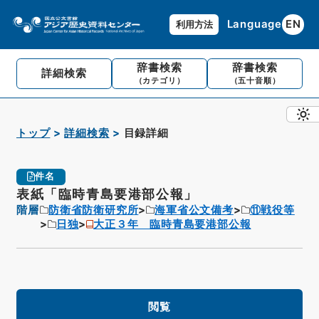
Language
EN
利用方法
辞書検索
辞書検索
詳細検索
（カテゴリ）
（五十音順）
トップ
詳細検索
目録詳細
件名
表紙「臨時青島要港部公報」
階層
防衛省防衛研究所
海軍省公文備考
⑪戦役等
日独
大正３年 臨時青島要港部公報
閲覧