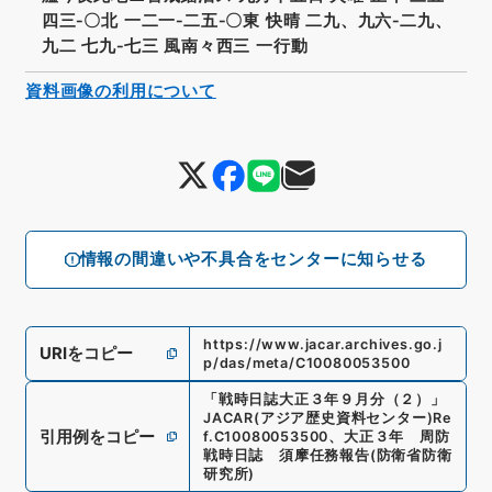
四三‐〇北 一二一‐二五‐〇東 快晴 二九、九六‐二九、
九二 七九‐七三 風南々西三 一行動
資料画像の利用について
情報の間違いや不具合をセンターに知らせる
https://www.jacar.archives.go.j
URIをコピー
p/das/meta/C10080053500
「
戦時日誌大正３年９月分（２）
」
JACAR(アジア歴史資料センター)
Re
引用例をコピー
f.
C10080053500
、
大正３年 周防
戦時日誌 須摩任務報告
(
防衛省防衛
研究所
)