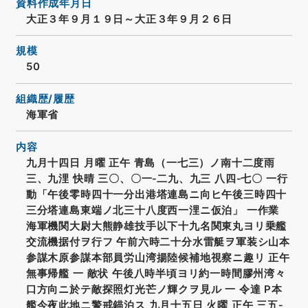
資料作成年月日
大正３年９月１９日～大正３年９月２６日
規模
50
組織歴/履歴
海軍省
内容
九月十四日 月曜 正午 青島（一七三）ノ南十二度雨
三、九浬 快晴 三〇、〇一‐二九、九三 八四‐七〇 一行
動「午後零時四十一分出港塔連島ニ向ヒ午後三時四十
三分塔連島東端ノ北三十八度西一浬ニ仮泊」 一作業
海軍機関大尉大熊静雄技手以下十九名関東丸ヨリ乗艦
交流機据付ヲ行フ 午前六時二十分水雷艇ヲ軍装シ山本
参謀木原参謀本部員労山湾揚陸候補地視察ニ趣リ 正午
無事帰艦 一 敵状 午後八時半頃ヨリ約一時間膠州湾々
口方向ニ於テ敵探照灯光芒ノ輝クヲ見ル 一 令達 P本
艦今夜此地ニ警戒錨泊ス 九月十五日 火曜 正午 三五‐