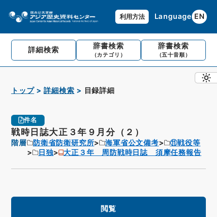
Language
EN
利用方法
辞書検索
辞書検索
詳細検索
（カテゴリ）
（五十音順）
トップ
詳細検索
目録詳細
件名
戦時日誌大正３年９月分（２）
階層
防衛省防衛研究所
海軍省公文備考
⑪戦役等
日独
大正３年 周防戦時日誌 須摩任務報告
閲覧