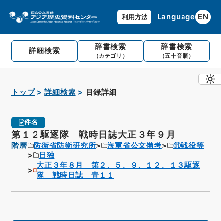
Language
EN
利用方法
辞書検索
辞書検索
詳細検索
（カテゴリ）
（五十音順）
トップ
詳細検索
目録詳細
件名
第１２駆逐隊 戦時日誌大正３年９月
階層
防衛省防衛研究所
海軍省公文備考
⑪戦役等
日独
大正３年８月 第２、５、９、１２、１３駆逐
隊 戦時日誌 青１１