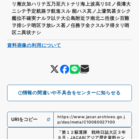
リ漸次加ハリテ五乃至六トナリ海上波高リSEノ長濤大
ニシテ予定航路ヲ航進スル 能ハス其ノ上濛気甚タシク
艦位不確実ナルヲ以テ大公島附近ヲ南北ニ徃復シ百難
ヲ排シテ哨区ヲ放レス甚ノ任務ヲ全クスルヲ得タリ哨
区ニ異状ナシ
資料画像の利用について
情報の間違いや不具合をセンターに知らせる
https://www.jacar.archives.go.j
URIをコピー
p/das/meta/C10080027100
「
第１２駆逐隊 戦時日誌大正３年
９月
」
JACAR(アジア歴史資料セン