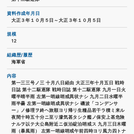
資料作成年月日
大正３年１０月５日～大正３年１０月５日
規模
12
組織歴/履歴
海軍省
内容
第一三三号ノ三 十月八日経由 大正三年十月五日 戦時
日誌 第十二駆逐隊 戦時日誌 第十二駆逐隊 九月一日火
曜半晴半雨 左第一哨線哨戒異状ナシ 九月二日水曜半
雨半曇 左第一哨線哨成異状ナシ 磯波「コンデンサ
ー」ノ修理ヲ終ヘ旅順ヨリ帰リ生糧品若干ラ積ミ来ル
夜間十時五十分ニ至リ濛気甚タシク艦ノ保安上甚危険
ナルヲ以テ大公島附近ニ仮泊碇泊哨戒ス 九月三日木曜
雨（暴風雨） 左第一哨線哨戒午前四時ヨリ風力四トナ