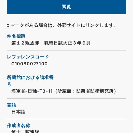
閲覧
マークがある場合は、外部サイトにリンクします。
件名標題
第１２駆逐隊 戦時日誌大正３年９月
レファレンスコード
C10080027100
所蔵館における請求番
号
海軍省-日独-T3-11（所蔵館：防衛省防衛研究所）
言語
日本語
作成者名称
第十二駆逐隊