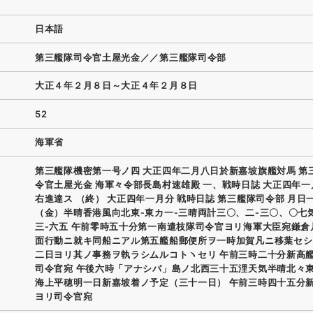
日本語
第三艦隊司令官土屋光金／／第三艦隊司令部
大正４年２月８日～大正４年２月８日
52
海軍省
第三艦隊機密第一号ノ四 大正四年二月八日於新嘉坡旗艦対馬 第
令官土屋光金 海軍々令部長島村速雄殿 一、戦時日誌 大正四年
右進達ス （終） 大正四年一月分 戦時日誌 第三艦隊司令部 月日
（金）半晴香港風向北東‐東カ一‐三晴両計三〇、二‐三〇、〇七
三‐六五 午前零時五十分第一南遣枝隊司令官ヨリ海軍大臣宛鎌倉
面行動ニ就キ同船ニアル第五艦船郵便所ヲ一時加賀凡ニ移葉セシ
二日ヨリ其ノ事務ヲ執ラシムルコトヽセリ 午前三時二十分新高
司令官宛 午後六時「アナシバ」島ノ北西三十五浬天気半晴北々
海上平穂明一日新嘉坡着ノ予定（三十一日） 午前三時四十五分
ヨリ司令官宛