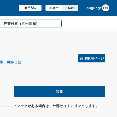
Language
EN
利用方法
Light
Dark
辞書検索
（五十音順）
印刷用ページ
隊 戦時日誌
閲覧
マークがある場合は、外部サイトにリンクします。