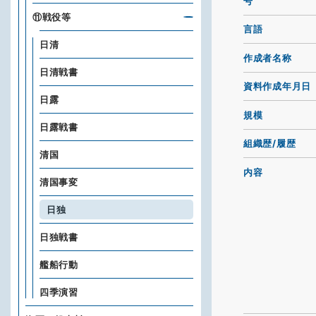
号
⑪戦役等
言語
日清
作成者名称
日清戦書
資料作成年月日
日露
規模
日露戦書
組織歴/履歴
清国
内容
清国事変
日独
日独戦書
艦船行動
四季演習