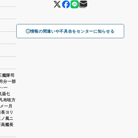
情報の間違いや不具合をセンターに知らせる
三艦隊司
一月分一部
一‐一
気温七
凡布哇方
メ一月
艦長ヨリ
東ノ風ニ
新高艦長