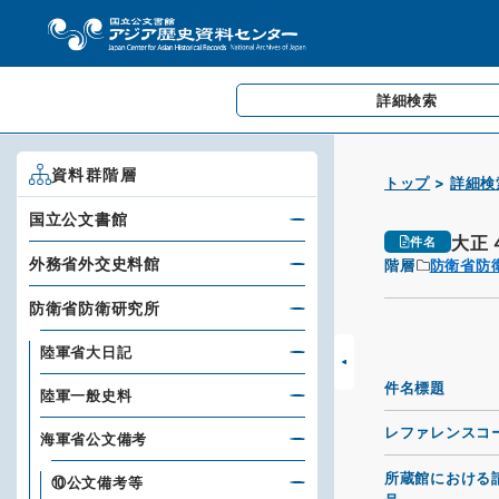
詳細検索
資料群階層
トップ
詳細検
国立公文書館
大正
件名
外務省外交史料館
階層
防衛省防
防衛省防衛研究所
陸軍省大日記
件名標題
陸軍一般史料
レファレンスコ
海軍省公文備考
所蔵館における
⑩公文備考等