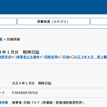
辞書検索
（カテゴリ）
索
目録詳細
４年１月分 戦時日誌
衛研究所
海軍省公文備考
⑪戦役等
日独
大正３年８月 第３艦
大正４年１月分 戦時日誌
ード
C10080019700
請求番
海軍省-日独-T3-7（所蔵館：防衛省防衛研究所）