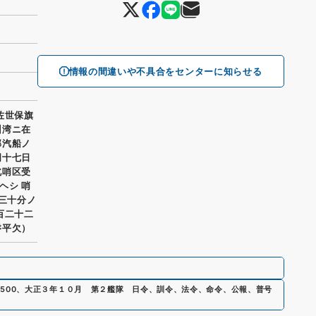
情報の間違いや不具合をセンターに知らせる
佐世保旗
州湾ニ在
邦汽船ノ
明十七日
北哨区受
ヘシ 哨
度三十分ノ
百二十二
磐平欠）
4500
、
大正３年１０月 第２艦隊 日令、訓令、法令、命令、公報、普号