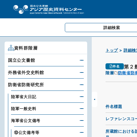
詳細検索
資料群階層
トップ
詳細検
国立公文書館
第２
件名
外務省外交史料館
階層
防衛省防
防衛省防衛研究所
陸軍省大日記
件名標題
陸軍一般史料
レファレンスコ
海軍省公文備考
所蔵館における
⑩公文備考等