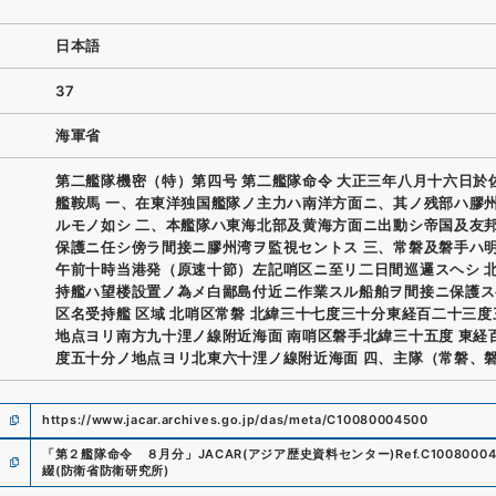
日本語
37
海軍省
第二艦隊機密（特）第四号 第二艦隊命令 大正三年八月十六日於
艦鞍馬 一、在東洋独国艦隊ノ主力ハ南洋方面ニ、其ノ残部ハ膠
ルモノ如シ 二、本艦隊ハ東海北部及黄海方面ニ出動シ帝国及友
保護ニ任シ傍ラ間接ニ膠州湾ヲ監視セントス 三、常磐及磐手ハ
午前十時当港発（原速十節）左記哨区ニ至リ二日間巡邏スヘシ 
持艦ハ望楼設置ノ為メ白鄙島付近ニ作業スル船舶ヲ間接ニ保護ス
区名受持艦 区域 北哨区常磐 北緯三十七度三十分東経百二十三
地点ヨリ南方九十浬ノ線附近海面 南哨区磐手北緯三十五度 東経
度五十分ノ地点ヨリ北東六十浬ノ線附近海面 四、主隊（常磐、
https://www.jacar.archives.go.jp/das/meta/C10080004500
「
第２艦隊命令 ８月分
」
JACAR(アジア歴史資料センター)
Ref.
C1008000
綴
(
防衛省防衛研究所
)