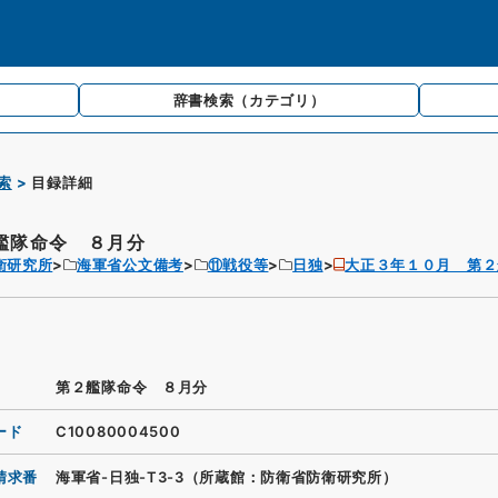
辞書検索
（カテゴリ）
索
目録詳細
艦隊命令 ８月分
衛研究所
海軍省公文備考
⑪戦役等
日独
大正３年１０月 第２
第２艦隊命令 ８月分
ード
C10080004500
請求番
海軍省-日独-T3-3（所蔵館：防衛省防衛研究所）