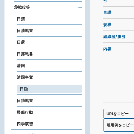
号
⑪戦役等
言語
日清
規模
日清戦書
組織歴/履歴
日露
内容
日露戦書
清国
清国事変
日独
日独戦書
艦船行動
URIをコピー
四季演習
引用例をコピー