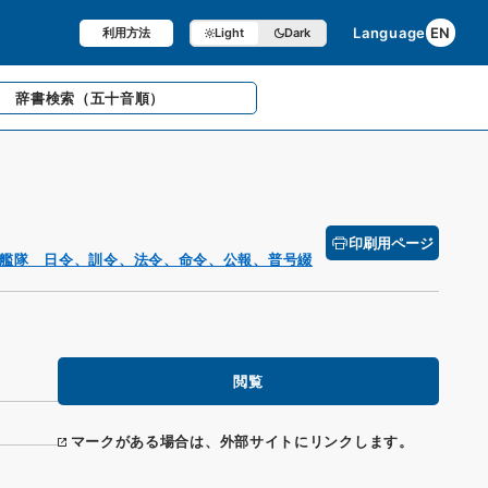
Language
EN
利用方法
Light
Dark
辞書検索
（五十音順）
印刷用ページ
艦隊 日令、訓令、法令、命令、公報、普号綴
閲覧
マークがある場合は、外部サイトにリンクします。