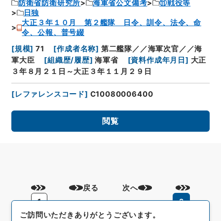
防衛省防衛研究所
海軍省公文備考
⑪戦役等
日独
大正３年１０月 第２艦隊 日令、訓令、法令、命
令、公報、普号綴
[
規模
]
71
[
作成者名称
]
第二艦隊／／海軍次官／／海
軍大臣
[
組織歴/履歴
]
海軍省
[
資料作成年月日
]
大正
３年８月２１日～大正３年１１月２９日
[
レファレンスコード
]
C10080006400
閲覧
戻る
次へ
1
2
ご訪問いただきありがとうございます。