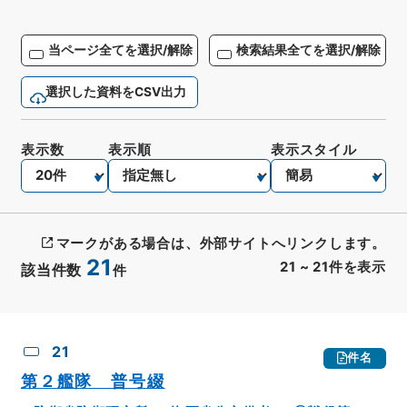
当ページ全てを選択/解除
検索結果全てを選択/解除
選択した資料をCSV出力
表示数
表示順
表示スタイル
マークがある場合は、外部サイトへリンクします。
21
21
~
21
件を表示
該当件数
件
CSV出力
No.
概要情報
画像等
21
件名
第２艦隊 普号綴