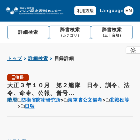
Language
EN
利用方法
辞書検索
辞書検索
詳細検索
（カテゴリ）
（五十音順）
トップ
詳細検索
目録詳細
簿冊
大正３年１０月 第２艦隊 日令、訓令、法
令、命令、公報、普号...
階層
防衛省防衛研究所
海軍省公文備考
⑪戦役等
日独