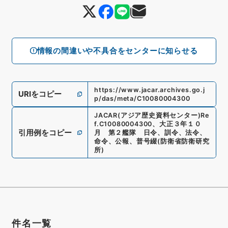
情報の間違いや不具合をセンターに知らせる
https://www.jacar.archives.go.j
URIをコピー
p/das/meta/C10080004300
JACAR(アジア歴史資料センター)
Re
f.
C10080004300
、
大正３年１０
引用例をコピー
月 第２艦隊 日令、訓令、法令、
命令、公報、普号綴
(
防衛省防衛研究
所
)
件名一覧