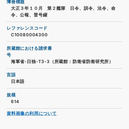
簿冊標題
大正３年１０月 第２艦隊 日令、訓令、法令、命
令、公報、普号綴
レファレンスコード
C10080004300
所蔵館における請求番
号
海軍省-日独-T3-3（所蔵館：防衛省防衛研究所）
言語
日本語
規模
614
資料画像の利用について