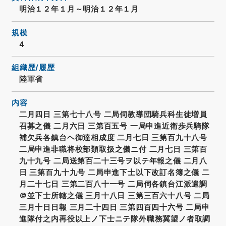
明治１２年１月～明治１２年１月
規模
4
組織歴/履歴
陸軍省
内容
二月四日 三第七十八号 二局伺教導団騎兵科生徒増員
召募之儀 二月六日 三第百五号 一局申進近衛歩兵騎隊
補欠兵各鎮台ヘ御達相成度 二月七日 三第百九十八号
二局申進非職将校部類取扱之儀ニ付 二月七日 三第百
九十九号 二局送第百二十三号ヲ以テ年報之儀 二月八
日 三第百九十九号 二局申進下士以下改訂名簿之儀 二
月二十七日 三第二百八十一号 二局伺各鎮台江派遣調
＠並下士所轄之儀 三月十八日 三第三百六十八号 二局
三月十日日報 三月二十四日 三第四百四十六号 二局申
進隊付之内再役以上ノ下士ニテ隊外職務冀望ノ者取調