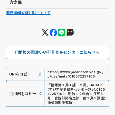
方之儀
資料画像の利用について
情報の間違いや不具合をセンターに知らせる
https://www.jacar.archives.go.j
URIをコピー
p/das/meta/C10072257100
「
陸軍第１局１課 ２局
」
JACAR
(アジア歴史資料センター)
Ref.
C100
引用例をコピー
72257100
、
明治１２年自１月至３
月 官院部諸省之部 第１局１課
(
防
衛省防衛研究所
)