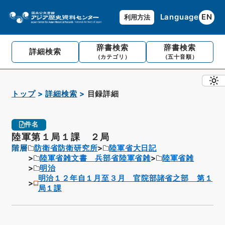
Language
EN
利用方法
辞書検索
辞書検索
詳細検索
（カテゴリ）
（五十音順）
トップ
詳細検索
目録詳細
件名
陸軍第１局１課 ２局
階層
防衛省防衛研究所
陸軍省大日記
陸軍省雑文書 兵部省陸軍省雑
陸軍省雑
明治
明治１２年自１月至３月 官院部諸省之部 第１
局１課