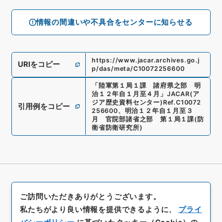
情報の間違いや不具合をセンターに知らせる
https://www.jacar.archives.go.j
URIをコピー
p/das/meta/C10072256600
「
陸軍第１局１課 諸府県之部 明
治１２年自１月至４月
」
JACAR(ア
ジア歴史資料センター)
Ref.
C10072
引用例をコピー
256600
、
明治１２年自１月至３
月 官院部諸省之部 第１局１課
(
防
衛省防衛研究所
)
ご訪問いただきありがとうございます。
私たちがより良い情報を提供できるように、
プライ