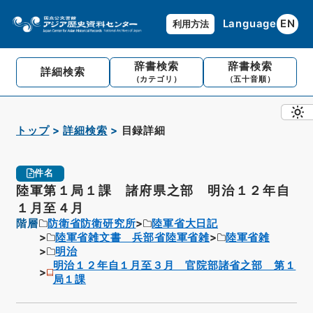
Language
EN
利用方法
辞書検索
辞書検索
詳細検索
（カテゴリ）
（五十音順）
トップ
詳細検索
目録詳細
件名
陸軍第１局１課 諸府県之部 明治１２年自
１月至４月
階層
防衛省防衛研究所
陸軍省大日記
陸軍省雑文書 兵部省陸軍省雑
陸軍省雑
明治
明治１２年自１月至３月 官院部諸省之部 第１
局１課