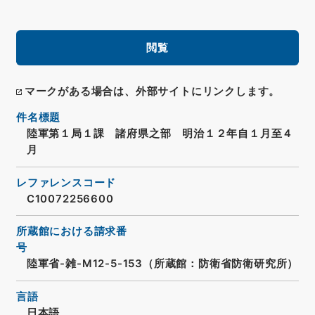
閲覧
マークがある場合は、外部サイトにリンクします。
件名標題
陸軍第１局１課 諸府県之部 明治１２年自１月至４
月
レファレンスコード
C10072256600
所蔵館における請求番
号
陸軍省-雑-M12-5-153（所蔵館：防衛省防衛研究所）
言語
日本語