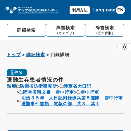
Language
EN
利用方法
辞書検索
辞書検索
詳細検索
（カテゴリ）
（五十音順）
トップ
詳細検索
目録詳細
件名
遭難生存患者情況の件
階層
防衛省防衛研究所
陸軍省大日記
陸軍省雑文書 雪中行軍
雪中行軍
明治３５年 大日記附録歩兵第５連隊 雪中行軍
遭難事件書類 電報の部 共３ 其１