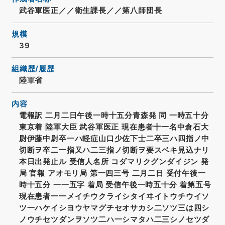
武谷軍医正／／衛生課長／／第八師団長
規模
39
組織歴/履歴
陸軍省
内容
電報訳 二月二日午後一時十五分青森発 同 一時五十分
東京着 陸軍大臣 武谷軍医正 現在患者十一名中倉石大
尉伊藤中尉卒一ハ軽症山口少佐下士二卒三ハ四指ノ中
切断ヲ卒二一指又ハ二三指ノ切断ヲ要スベキ見込ナリ
本日出発止ル 受信人名所 コダマリクグンダイジン 発
局 官報 アオモリ局 第一四三号 二月二日 受付午後一
時十五分 一一五字 着局 受信午後一時五十分 着第五号
現在患者一一メイチウクライシタイヰイトウチウイソ
ツ一ハケイシヨウヤマグチセオサカシ二ソツ三は四シ
ノウチセツダンヲソツ二ハ一シマタハ二三シノセツダ