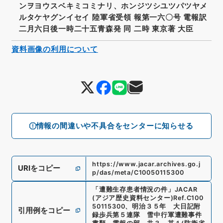
ンヲヨウスベキミコミナリ、ホンジツシユツパツヤメ
ルタケヤグンイセイ 陸軍省受領 報第一六〇号 電報訳
二月六日後一時二十五青森発 同 二時 東京著 大臣
資料画像の利用について
情報の間違いや不具合をセンターに知らせる
https://www.jacar.archives.go.j
URIをコピー
p/das/meta/C10050115300
「
遭難生存患者情況の件
」
JACAR
(アジア歴史資料センター)
Ref.
C100
50115300
、
明治３５年 大日記附
引用例をコピー
録歩兵第５連隊 雪中行軍遭難事件