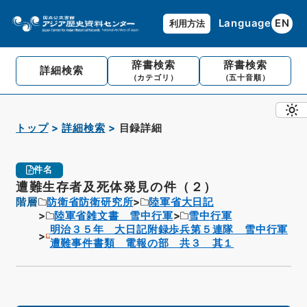
Language
EN
利用方法
辞書検索
辞書検索
詳細検索
（カテゴリ）
（五十音順）
トップ
詳細検索
目録詳細
件名
遭難生存者及死体発見の件（２）
階層
防衛省防衛研究所
陸軍省大日記
陸軍省雑文書 雪中行軍
雪中行軍
明治３５年 大日記附録歩兵第５連隊 雪中行軍
遭難事件書類 電報の部 共３ 其１