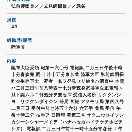
弘前師団長／／立見師団長／／武谷
規模
43
組織歴/履歴
陸軍省
内容
陸軍大臣受領 報第一六〇号 電報訳 二月三日午後十時
十分青森発 同 十時十五分東京着 陸軍大臣 弘前師団長
昨夕生存下士一死者一名ヲ発見セリ姓名ハ調査中 本電
ハ二月三日午前八時四十七分青森発武谷軍医正電報ト
旦ト認ムルニ付処分ヲ要セズ 受信人名所 リククンシ
ヨ リクグンダイジン 発局 官報 アヲモリ局 第四八号
二月三日 受付午前七時五十六分 六五字 着局 受信 午
後十時二分 技手ア 日附印 着第三号 サクユウセイソン
カシ一シシヤ一メイヲ（ハナハセカハイチケチホビチ
シヌ） 電報訳 二月三日午前十一時十五分青森発 〃午