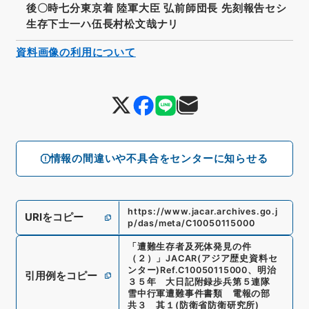
後〇時七分東京着 陸軍大臣 弘前師団長 先刻報告セシ
生存下士一ハ伍長村松文哉ナリ
資料画像の利用について
情報の間違いや不具合をセンターに知らせる
https://www.jacar.archives.go.j
URIをコピー
p/das/meta/C10050115000
「
遭難生存者及死体発見の件
（２）
」
JACAR(アジア歴史資料セ
ンター)
Ref.
C10050115000
、
明治
引用例をコピー
３５年 大日記附録歩兵第５連隊
雪中行軍遭難事件書類 電報の部
共３ 其１
(
防衛省防衛研究所
)