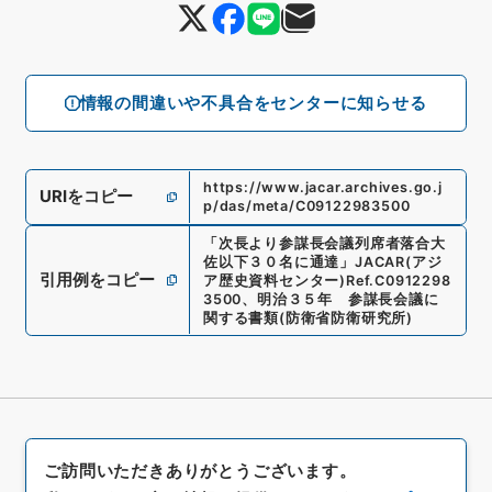
情報の間違いや不具合をセンターに知らせる
https://www.jacar.archives.go.j
URIをコピー
p/das/meta/C09122983500
「
次長より参謀長会議列席者落合大
佐以下３０名に通達
」
JACAR(アジ
引用例をコピー
ア歴史資料センター)
Ref.
C0912298
3500
、
明治３５年 参謀長会議に
関する書類
(
防衛省防衛研究所
)
ご訪問いただきありがとうございます。