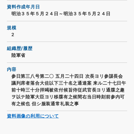
資料作成年月日
明治３５年５月２４日～明治３５年５月２４日
規模
2
組織歴/履歴
陸軍省
内容
参日第三八号第二〇 五月二十四日 次長ヨリ参謀長会
議列席者落合大佐以下三十名之通達案 来ル二十七日午
前十時三十分拝竭被依付候旨侍従武官長ヨリ通牒之趣
ヲ以テ陸軍大臣ヨリ移牒有之候間右当日時刻前参内可
有之候也 但シ服装通常礼装之事
資料画像の利用について