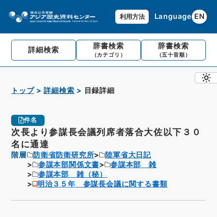
Language
EN
利用方法
辞書検索
辞書検索
詳細検索
（カテゴリ）
（五十音順）
トップ
詳細検索
目録詳細
件名
次長より参謀長会議列席者落合大佐以下３０
名に通達
階層
防衛省防衛研究所
陸軍省大日記
参謀本部関係文書
参謀本部 雑
参謀本部 雑（秘）
明治３５年 参謀長会議に関する書類