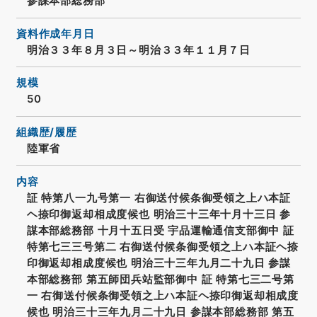
参謀本部総務部
資料作成年月日
明治３３年８月３日～明治３３年１１月７日
規模
50
組織歴/履歴
陸軍省
内容
証 特第八一九号第一 右御送付候条御受領之上ハ本証
ヘ捺印御返却相成度候也 明治三十三年十月十三日 参
謀本部総務部 十月十五日受 宇品運輸通信支部御中 証
特第七三三号第二 右御送付候条御受領之上ハ本証ヘ捺
印御返却相成度候也 明治三十三年九月二十九日 参謀
本部総務部 第五師団兵站監部御中 証 特第七三二号第
一 右御送付候条御受領之上ハ本証ヘ捺印御返却相成度
候也 明治三十三年九月二十九日 参謀本部総務部 第五