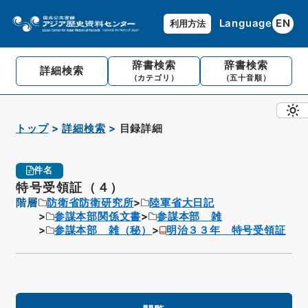
Language
EN
利用方法
辞書検索
辞書検索
詳細検索
（カテゴリ）
（五十音順）
トップ
詳細検索
目録詳細
件名
特号受領証（４）
階層
防衛省防衛研究所
陸軍省大日記
参謀本部関係文書
参謀本部 雑
参謀本部 雑（秘）
明治３３年 特号受領証