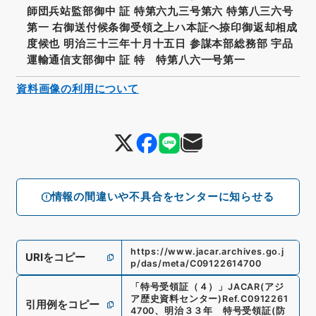
師団兵站監部御中 証 特第六九三号第六 特第八三六号
第一 右御送付候条御受領之上ハ本証ヘ捺印御返却相成
度候也 明治三十三年十月十五日 参謀本部総務部 宇品
運輸通信支部御中 証 特 特第八六一号第一
資料画像の利用について
情報の間違いや不具合をセンターに知らせる
https://www.jacar.archives.go.j
URIをコピー
p/das/meta/C09122614700
「
特号受領証（４）
」
JACAR(アジ
ア歴史資料センター)
Ref.
C0912261
引用例をコピー
4700
、
明治３３年 特号受領証
(
防