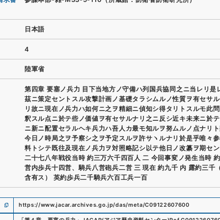
日本語
4
陸軍省
第四章 要塞ノ兵力 目下当地方ノ守備ハ列国兵協同之ニ当レリ是
茲ニ策定セントスル攻撃計画ノ基礎タラシムルノ性質ヲ有セサル
リ故ニ現在ノ兵力ハ如何ニ之ヲ精細ニ偵知シ得タリトスルモ此問
釈スル点ニ於テ些ノ価値ヲ有セサルナリ之ニ反シ近キ未来ニ於テ
ニ新ニ配置セラルヘキ兵力ハ吾人カ最モ知ルヲ努ムルノ点ナリト
今日ノ時局之ヲ予察シ之ヲ予定スルヲ許サヽルナリ於是乎唯々参
料トシテ既往及現在ノ兵力ヲ対照略記シ以テ他日ノ改纂ヲ期セン
二十七八年戦役当時 約三万六千四百人 二 今回事変ノ発生当時 
営内歩兵十四営、騎兵八営砲兵二営 三 現在 約九千 内 露約三千
含有ス） 英約歩兵二千騎兵六百工兵一百
https://www.jacar.archives.go.jp/das/meta/C09122607600
「
第４章 要塞の兵力
」
JACAR(アジア歴史資料センター)
Ref.
C091226076