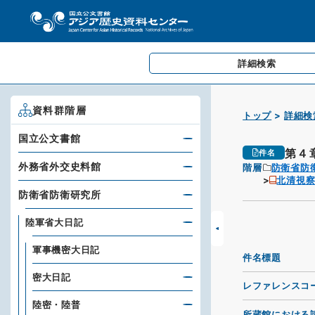
詳細検索
資料群階層
トップ
詳細検
国立公文書館
第４
件名
外務省外交史料館
階層
防衛省防
北清視
防衛省防衛研究所
陸軍省大日記
軍事機密大日記
件名標題
密大日記
レファレンスコ
陸密・陸普
所蔵館における