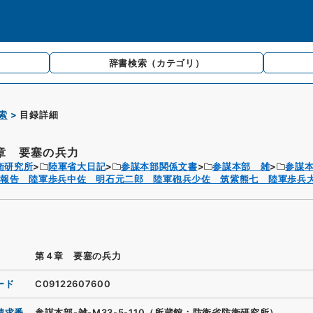
辞書検索
（カテゴリ）
索
目録詳細
章 要塞の兵力
衛研究所
陸軍省大日記
参謀本部関係文書
参謀本部 雑
参謀
察報告 陸軍歩兵中佐 明石元二郎 陸軍砲兵少佐 筑紫熊七 陸軍歩兵
第４章 要塞の兵力
ード
C09122607600
請求番
参謀本部-雑-M33-5-110（所蔵館：防衛省防衛研究所）