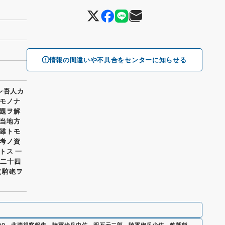
情報の間違いや不具合をセンターに知らせる
レ吾人カ
モノナ
題ヲ解
当地方
雖トモ
考ノ資
トス 一
約二十四
（騎砲ヲ
00
、
北清視察報告 陸軍歩兵中佐 明石元二郎 陸軍砲兵少佐 筑紫熊