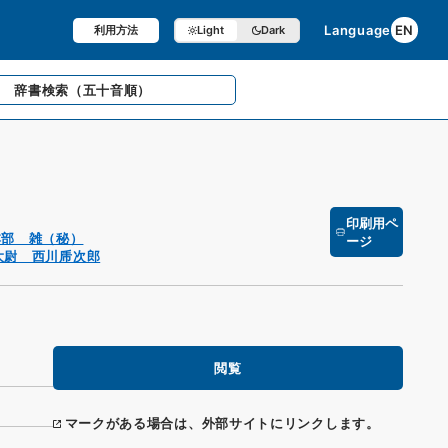
Language
EN
利用方法
Light
Dark
辞書検索
（五十音順）
印刷用ペ
本部 雑（秘）
ージ
大尉 西川乕次郎
閲覧
マークがある場合は、外部サイトにリンクします。