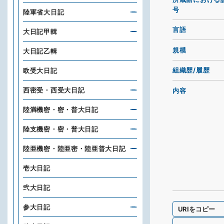
号
陸軍省大日記
言語
大日記甲輯
規模
大日記乙輯
組織歴/履歴
欧受大日記
西密受・西受大日記
内容
陸満機密・密・普大日記
陸支機密・密・普大日記
陸亜機密・陸亜密・陸亜普大日記
壱大日記
弐大日記
参大日記
URIをコピー