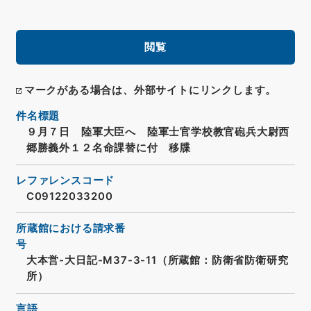
閲覧
マークがある場合は、外部サイトにリンクします。
件名標題
９月７日 陸軍大臣へ 陸軍士官学校教官砲兵大尉西
郷勝義外１２名命課替に付 移牒
レファレンスコード
C09122033200
所蔵館における請求番
号
大本営-大日記-M37-3-11（所蔵館：防衛省防衛研究
所）
言語