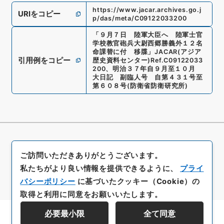
https://www.jacar.archives.go.j
URIをコピー
p/das/meta/C09122033200
「
９月７日 陸軍大臣へ 陸軍士官
学校教官砲兵大尉西郷勝義外１２名
命課替に付 移牒
」
JACAR(アジア
引用例をコピー
歴史資料センター)
Ref.
C09122033
200
、
明治３７年自９月至１０月
大日記 副臨人号 自第４３１号至
第６０８号
(
防衛省防衛研究所
)
ご訪問いただきありがとうございます。
私たちがより良い情報を提供できるように、
プライ
バシーポリシー
に基づいたクッキー（Cookie）の
取得と利用に同意をお願いいたします。
必要最小限
全て同意
資料群階層を表示する