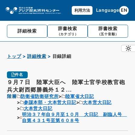
Language
EN
利用方法
辞書検索
辞書検索
詳細検索
（カテゴリ）
（五十音順）
トップ
詳細検索
目録詳細
件名
９月７日 陸軍大臣へ 陸軍士官学校教官砲
兵大尉西郷勝義外１２...
階層
防衛省防衛研究所
陸軍省大日記
参謀本部・大本営大日記
大本営大日記
大本営大日記
明治３７年自９月至１０月 大日記 副臨人号
自第４３１号至第６０８号