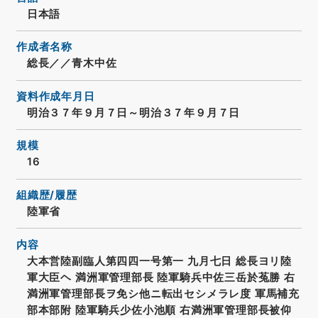
日本語
作成者名称
総長／／青木中佐
資料作成年月日
明治３７年９月７日～明治３７年９月７日
規模
16
組織歴/履歴
陸軍省
内容
大本営陸副臨人第四四一号第一 九月七日 総長ヨリ陸
軍大臣ヘ 満洲軍管理部長 陸軍騎兵中佐三岳於菟勝 右
満洲軍管理部長ヲ免シ他ニ転出セシメラレ度 軍馬補充
部本部附 陸軍騎兵少佐小池順 右満洲軍管理部長被仰