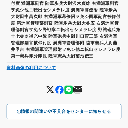
付度 満洲軍副官 陸軍歩兵大尉沢木貞雄 右満洲軍副官
ヲ免シ他ニ転出セシメラレ度 満洲軍幕僚附 陸軍歩兵
大尉田中昌次郎 右満洲軍幕僚附ヲ免シ同軍副官被仰付
度 満洲軍管理部副官 陸軍歩兵大尉大谷広 右満洲軍管
理部副官ヲ免シ野戦隊ニ転出セシメラレ度 野戦砲兵第
十七＠＠補充中隊 陸軍砲兵中尉川口育三郎 右満洲軍
管理部副官被仰付度 満洲軍管理部附 陸軍憲兵大尉藤
井季吉 右満洲軍管理部附ヲ免シ他ニ転出セシメラレ度
第一憲兵隊分隊長 陸軍憲兵大尉菊池伝三
資料画像の利用について
情報の間違いや不具合をセンターに知らせる