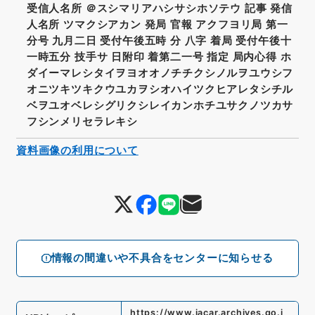
受信人名所 ＠スシマリアハシサシホソテウ 記事 発信
人名所 ツマクシアカン 発局 官報 アクフヨリ局 第一
分号 九月二日 受付午後五時 分 八字 着局 受付午後十
一時五分 技手サ 日附印 着第二一号 指定 局内心得 ホ
ダイーマレシタイヲヨオオノチチクシノルヲユウシフ
オニツキツキクウユカヲシオハイツクヒアレタシチル
ベヲユオベレシグリクシレイカンホチユサクノツカサ
フシンメリセラレキシ
資料画像の利用について
情報の間違いや不具合をセンターに知らせる
https://www.jacar.archives.go.j