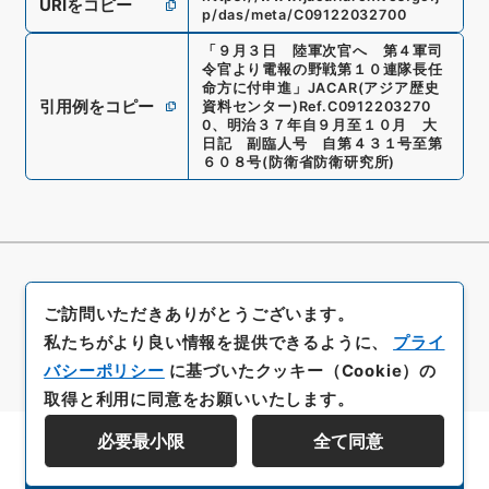
URIをコピー
p/das/meta/C09122032700
「
９月３日 陸軍次官へ 第４軍司
令官より電報の野戦第１０連隊長任
命方に付申進
」
JACAR(アジア歴史
引用例をコピー
資料センター)
Ref.
C0912203270
0
、
明治３７年自９月至１０月 大
日記 副臨人号 自第４３１号至第
６０８号
(
防衛省防衛研究所
)
ご訪問いただきありがとうございます。
私たちがより良い情報を提供できるように、
プライ
バシーポリシー
に基づいたクッキー（Cookie）の
取得と利用に同意をお願いいたします。
必要最小限
全て同意
資料群階層を表示する