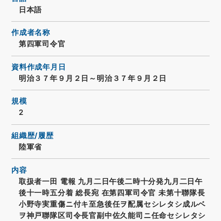
日本語
作成者名称
第四軍司令官
資料作成年月日
明治３７年９月２日～明治３７年９月２日
規模
2
組織歴/履歴
陸軍省
内容
取扱者一田 電報 九月二日午後二時十分発九月二日午
後十一時五分着 総長宛 在第四軍司令官 未第十聯隊長
小野寺実重傷ニ付キ至急後任ヲ配属セシレタシ成ルベ
ヲ神戸聯隊区司令長官副中佐久能司ニ任命セシレタシ