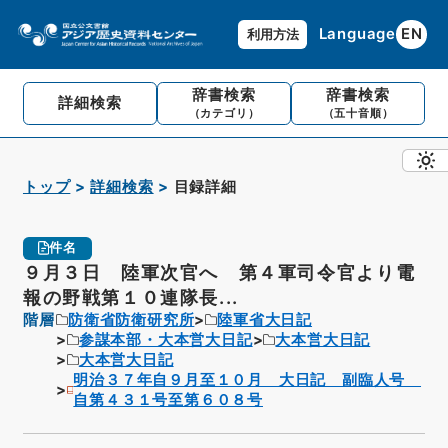
Language
EN
利用方法
辞書検索
辞書検索
詳細検索
（カテゴリ）
（五十音順）
トップ
詳細検索
目録詳細
件名
９月３日 陸軍次官へ 第４軍司令官より電
報の野戦第１０連隊長...
階層
防衛省防衛研究所
陸軍省大日記
参謀本部・大本営大日記
大本営大日記
大本営大日記
明治３７年自９月至１０月 大日記 副臨人号
自第４３１号至第６０８号