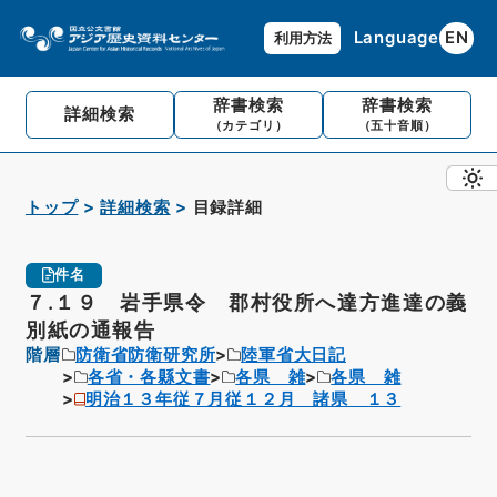
Language
EN
利用方法
辞書検索
辞書検索
詳細検索
（カテゴリ）
（五十音順）
トップ
詳細検索
目録詳細
件名
７.１９ 岩手県令 郡村役所へ達方進達の義
別紙の通報告
階層
防衛省防衛研究所
陸軍省大日記
各省・各縣文書
各県 雑
各県 雑
明治１３年従７月従１２月 諸県 １３