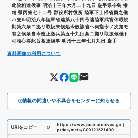
此旨相達候事 明治十三年六月二十九日 巌手県令島 惟
精 県丙第七十二号 郡役所村役所 陸軍下士帰省願之儀
ハ去ル明治八年陸軍省達第八十四号達陸軍武官休暇規
則第六条ニ拠リ取扱来候処今般該省ヘ伺指令ノ次第モ
有之候条自今改正徴兵第五十九は条ニ拠リ取扱候儀ト
可相心得此旨相達候事 明治十三年七月九日 巌手
資料画像の利用について
情報の間違いや不具合をセンターに知らせる
https://www.jacar.archives.go.j
URIをコピー
p/das/meta/C09121621400