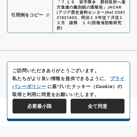
「
７.１９ 岩手県令 郡村役所へ達
方進達の義別紙の通報告
」
JACAR
(アジア歴史資料センター)
Ref.
C091
引用例をコピー
21621400
、
明治１３年従７月従１
２月 諸県 １３
(
防衛省防衛研究
所
)
ご訪問いただきありがとうございます。
私たちがより良い情報を提供できるように、
プライ
バシーポリシー
に基づいたクッキー（Cookie）の
取得と利用に同意をお願いいたします。
必要最小限
全て同意
資料群階層を表示する
All rights reserved/Copyright©