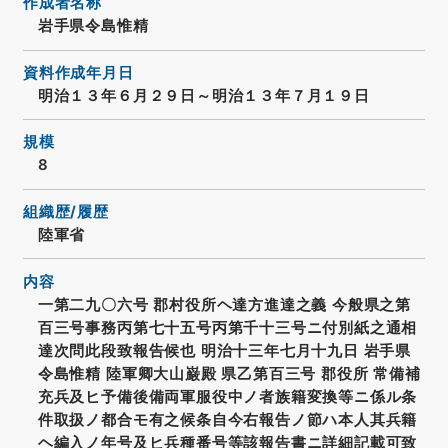
作成者名称
岩手県令島惟精
資料作成年月日
明治１３年６月２９日～明治１３年７月１９日
規模
8
組織歴/履歴
陸軍省
内容
一第二九〇六号 郡村役所ヘ達方進達之義 今般県之第
百三号事務丙第七十五号丙第千十三号ニ付別紙之通相
達次問此段致報告候也 明治十三年七月十九日 岩手県
令島惟精 陸軍卿大山巌殿 県乙第百三号 郡役所 常備補
充兵及ヒ予備後備両軍服役中ノ者族籍変換等ニ係ル条
件取扱ノ都合モ有之候条自今右報告ノ節ハ本人其兵籍
ヘ編入ノ年号及ヒ兵種番号等該報告書ニ詳細記載可致