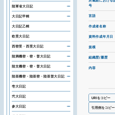
所蔵館における
号
陸軍省大日記
言語
大日記甲輯
作成者名称
大日記乙輯
欧受大日記
資料作成年月日
西密受・西受大日記
規模
陸満機密・密・普大日記
組織歴/履歴
陸支機密・密・普大日記
内容
陸亜機密・陸亜密・陸亜普大日記
壱大日記
弐大日記
URIをコピー
参大日記
引用例をコピー