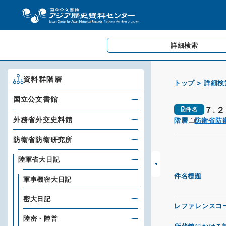
詳細検索
資料群階層
トップ
詳細検
国立公文書館
７.
件名
外務省外交史料館
階層
防衛省防
防衛省防衛研究所
陸軍省大日記
件名標題
軍事機密大日記
密大日記
レファレンスコ
陸密・陸普