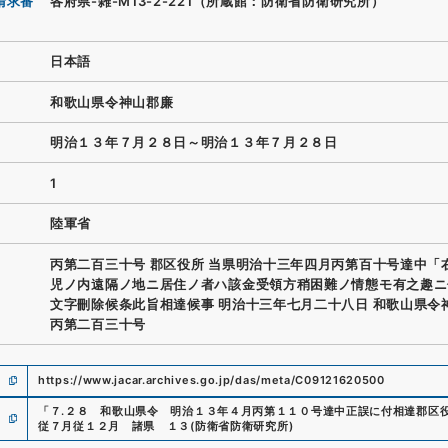
請求番
各府県-雑-M13-2-221（所蔵館：防衛省防衛研究所）
日本語
和歌山県令神山郡廉
明治１３年７月２８日～明治１３年７月２８日
1
陸軍省
丙第二百三十号 郡区役所 当県明治十三年四月丙第百十号達中「
児ノ内遠隔ノ地ニ居住ノ者ハ該金受領方稍困難ノ情態モ有之趣ニ
文字刪除候条此旨相達候事 明治十三年七月二十八日 和歌山県令
丙第二百三十号
https://www.jacar.archives.go.jp/das/meta/C09121620500
「
７.２８ 和歌山県令 明治１３年４月丙第１１０号達中正誤に付相達郡区
従７月従１２月 諸県 １３
(
防衛省防衛研究所
)