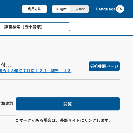
Language
EN
利用方法
Light
Dark
辞書検索
（五十音順）
...
印刷用ページ
明治１３年従７月従１２月 諸県 １３
付相達郡
閲覧
マークがある場合は、外部サイトにリンクします。