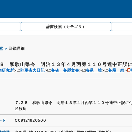
辞書検索
（カテゴリ）
索
目録詳細
２８ 和歌山県令 明治１３年４月丙第１１０号達中正誤に付
衛研究所
陸軍省大日記
各省・各縣文書
各県 雑
各県 雑
７.２８ 和歌山県令 明治１３年４月丙第１１０号達中正誤に
区役所
ード
C09121620500