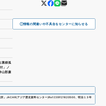
情報の間違いや不具合をセンターに知らせる
右寡婦孤
付」ノ
神山郡廉
役所
」
JACAR(アジア歴史資料センター)
Ref.
C09121620500
、
明治１３年