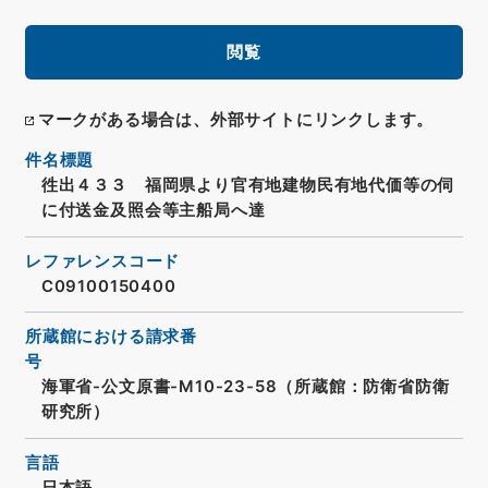
閲覧
マークがある場合は、外部サイトにリンクします。
件名標題
徃出４３３ 福岡県より官有地建物民有地代価等の伺
に付送金及照会等主船局へ達
レファレンスコード
C09100150400
所蔵館における請求番
号
海軍省-公文原書-M10-23-58（所蔵館：防衛省防衛
研究所）
言語
日本語