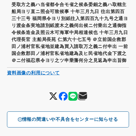
受取方之義ハ当省都令合モ省之候条委鈿之義ハ取轄主
船局ヨリ直ニ照会可致候事 十年三月九日 往出第四百
三十三号 福岡県令ヨリ別紙往入第四百九十九号之通ヨ
リ渡金条実地請別紙渡木之義伺出候ニ付乗出之通御指
令候条造金及照云木可海軍中局相達候也 十年三月九日
代理長官 主船局長苑 仁第六十七五号 ＠立前国企救郡
田ノ浦村官私省地並建為買入請取万之義ニ付申出 一前
国企救郡田ノ浦村官私省地建為及ヒ民省地代金下渡之
＠ニ付福忍県令ヨリ之ツ申乗藩何分之見返為申出旨御
資料画像の利用について
情報の間違いや不具合をセンターに知らせる