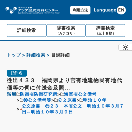
Language
EN
利用方法
辞書検索
辞書検索
詳細検索
（カテゴリ）
（五十音順）
トップ
詳細検索
目録詳細
件名
徃出４３３ 福岡県より官有地建物民有地代
価等の伺に付送金及照...
階層
防衛省防衛研究所
海軍省公文備考
⑩公文備考等
公文原書
明治１０年
公文原書 巻２３ 本省公文 明治１０年３月７
日～明治１０年３月９日