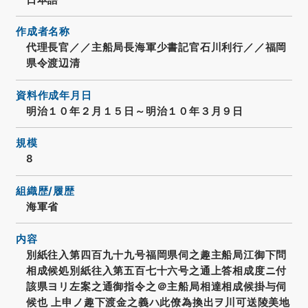
作成者名称
代理長官／／主船局長海軍少書記官石川利行／／福岡
県令渡辺清
資料作成年月日
明治１０年２月１５日～明治１０年３月９日
規模
8
組織歴/履歴
海軍省
内容
別紙往入第四百九十九号福岡県伺之趣主船局江御下問
相成候処別紙往入第五百七十六号之通上答相成度ニ付
該県ヨリ左案之通御指令之＠主船局相達相成候掛与伺
候也 上申ノ趣下渡金之義ハ此僚為換出ヲ川可送陵美地