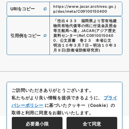
https://www.jacar.archives.go.j
URIをコピー
p/das/meta/C09100150400
「
徃出４３３ 福岡県より官有地建
物民有地代価等の伺に付送金及照会
等主船局へ達
」
JACAR(アジア歴史
引用例をコピー
資料センター)
Ref.
C0910015040
0
、
公文原書 巻２３ 本省公文
明治１０年３月７日～明治１０年３
月９日
(
防衛省防衛研究所
)
ご訪問いただきありがとうございます。
私たちがより良い情報を提供できるように、
プライ
バシーポリシー
に基づいたクッキー（Cookie）の
取得と利用に同意をお願いいたします。
必要最小限
全て同意