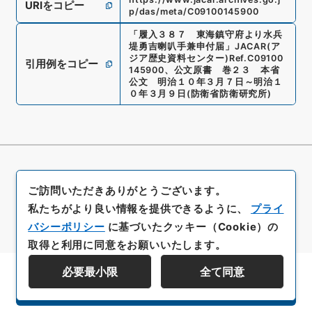
URIをコピー
p/das/meta/C09100145900
「
履入３８７ 東海鎮守府より水兵
堤勇吉喇叭手兼申付届
」
JACAR(ア
ジア歴史資料センター)
Ref.
C09100
引用例をコピー
145900
、
公文原書 巻２３ 本省
公文 明治１０年３月７日～明治１
０年３月９日
(
防衛省防衛研究所
)
ご訪問いただきありがとうございます。
私たちがより良い情報を提供できるように、
プライ
バシーポリシー
に基づいたクッキー（Cookie）の
取得と利用に同意をお願いいたします。
必要最小限
全て同意
資料群階層を表示する