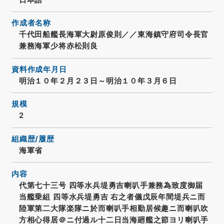
作成者名称
千代田船艦長海軍大尉原俊則／／東海鎮守府司令長官
兼務海軍少将赤松則良
資料作成年月日
明治１０年２月２３日～明治１０年３月６日
規模
2
組織歴/履歴
海軍省
内容
代第七十三号 四等水兵堤勇吉喇叭手兼務為致度御届
当艦乗組 四等水兵堤勇吉 右之者儀戊辰年間堤兵ニ而
陸軍第二大隊楽隊ニ於而喇叭手相勤居候趣ニ而喇叭吹
方相心得居＠ニ付過ル十二日当海廻艦之節ヨリ喇叭手