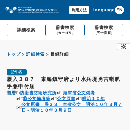
Language
EN
利用方法
辞書検索
辞書検索
詳細検索
（カテゴリ）
（五十音順）
トップ
詳細検索
目録詳細
件名
履入３８７ 東海鎮守府より水兵堤勇吉喇叭
手兼申付届
階層
防衛省防衛研究所
海軍省公文備考
⑩公文備考等
公文原書
明治１０年
公文原書 巻２３ 本省公文 明治１０年３月７
日～明治１０年３月９日