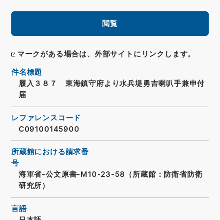
閲覧
マークがある場合は、外部サイトにリンクします。
件名標題
履入３８７ 東海鎮守府より水兵堤勇吉喇叭手兼申付
届
レファレンスコード
C09100145900
所蔵館における請求番
号
海軍省-公文原書-M10-23-58（所蔵館：防衛省防衛
研究所）
言語
日本語