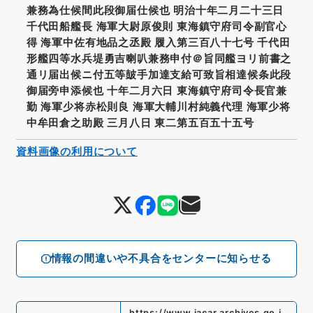
兼務為仕候間此段御届仕候也 明治十年二月二十三日
千代田船艦長 海軍大尉原俊則 東海鎮守府司令副官心
得 海軍中佐有地品之丞殿 履入第三百八十七号 千代田
形艦四等水兵堤勇吉喇叭兼務申付＠旨同艦ヨリ前書之
通リ届出候ニ付五等皷手加達支給可致旨相達候条此段
御届旁申添候也 十年二月六日 東海鎮守府司令長官兼
勤 海軍少将赤松則良 海軍大輔川村純義代理 海軍少将
中牟田倉之助殿 三月八日 東二第五百五十五号
資料画像の利用について
情報の間違いや不具合をセンターに知らせる
https://www.jacar.archives.go.j