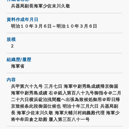
兵器局副長海軍少佐末川久敬
資料作成年月日
明治１０年３月６日～明治１０年３月６日
規模
2
組織歴/履歴
海軍省
内容
兵甲第六十九号 三月七日 海軍中尉秀島成績帰京御届
海軍中尉秀島成績 右＠紙入第百八十九号御指令＠二月
二十六日横浜碇泊浅間艦ヘ出張為致候処御用＠即日帰
京致候条此段御届仕候也 明治十年三月六日 兵器局副
長 海軍少佐末川久敬 海軍大輔川村純義殿代理 海軍少
将中牟田倉之助殿 履入第三百八十一号