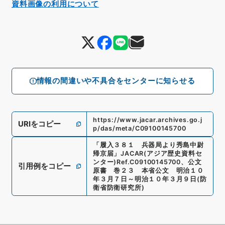
資料画像の利用について
情報の間違いや不具合をセンターに知らせる
https://www.jacar.archives.go.j
URIをコピー
p/das/meta/C09100145700
「
履入３８１ 兵器局より秀島中尉
帰京届
」
JACAR(アジア歴史資料セ
ンター)
Ref.
C09100145700
、
公文
引用例をコピー
原書 巻２３ 本省公文 明治１０
年３月７日～明治１０年３月９日
(
防
衛省防衛研究所
)