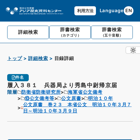
Language
EN
利用方法
辞書検索
辞書検索
詳細検索
（カテゴリ）
（五十音順）
トップ
詳細検索
目録詳細
件名
履入３８１ 兵器局より秀島中尉帰京届
階層
防衛省防衛研究所
海軍省公文備考
⑩公文備考等
公文原書
明治１０年
公文原書 巻２３ 本省公文 明治１０年３月７
日～明治１０年３月９日