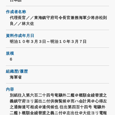
作成者名称
代理長官／／東海鎮守府司令長官兼務海軍少将赤松則
良／／林大佐
資料作成年月日
明治１０年３月３日～明治１０年３月７日
規模
6
組織歴/履歴
海軍省
内容
別紙往入第六百二十四号竜驤外二艦＠概額金繰替渡之
義鎮守府ヨリ届出ニ付供御覧候＠而ハ会計局＠心得左
之通御達可相成＠達伺候也 往出第四百十四号 竜驤外
二艦ト概額金繰替渡之義ニ付＠左出仕＠大佐ヨリ電報