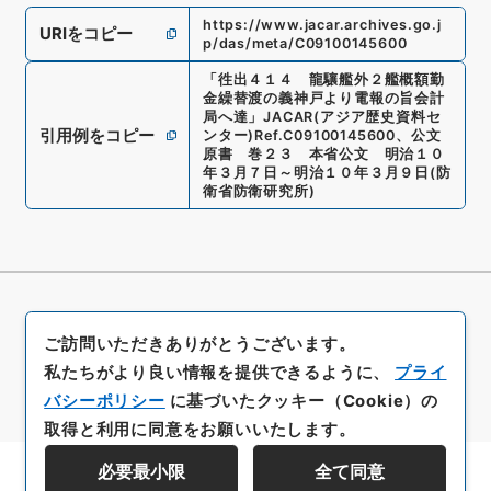
https://www.jacar.archives.go.j
URIをコピー
p/das/meta/C09100145600
「
徃出４１４ 龍驤艦外２艦概額勤
金繰替渡の義神戸より電報の旨会計
局へ達
」
JACAR(アジア歴史資料セ
引用例をコピー
ンター)
Ref.
C09100145600
、
公文
原書 巻２３ 本省公文 明治１０
年３月７日～明治１０年３月９日
(
防
衛省防衛研究所
)
ご訪問いただきありがとうございます。
私たちがより良い情報を提供できるように、
プライ
バシーポリシー
に基づいたクッキー（Cookie）の
取得と利用に同意をお願いいたします。
必要最小限
全て同意