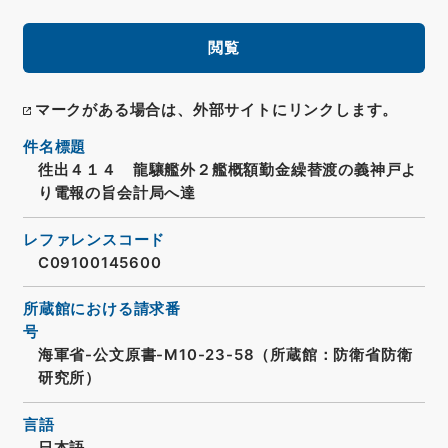
閲覧
マークがある場合は、外部サイトにリンクします。
件名標題
徃出４１４ 龍驤艦外２艦概額勤金繰替渡の義神戸よ
り電報の旨会計局へ達
レファレンスコード
C09100145600
所蔵館における請求番
号
海軍省-公文原書-M10-23-58（所蔵館：防衛省防衛
研究所）
言語
日本語