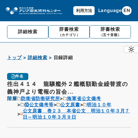
Language
EN
利用方法
辞書検索
辞書検索
詳細検索
（カテゴリ）
（五十音順）
トップ
詳細検索
目録詳細
件名
徃出４１４ 龍驤艦外２艦概額勤金繰替渡の
義神戸より電報の旨会...
階層
防衛省防衛研究所
海軍省公文備考
⑩公文備考等
公文原書
明治１０年
公文原書 巻２３ 本省公文 明治１０年３月７
日～明治１０年３月９日