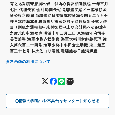
有之此旨鎮守府届出候ニ付為心得及相達候也 十年三月
七日 代理長官 会計局副長宛 竜驤艦ヲ始メ三艦概額金
操替渡之義届 竜驤艦＠日艦情輝艦操額金四五二ケ月分
神戸臨時海軍事務局ヨリ操替＠渡至＠同所出張林大佐
ヨリ別紙之通報知申来付御届申上＠会計局ヘ＠御達有
之度此段申添候也 明治十年三月三日 東海鎮守府司令
長官兼務 海軍少将赤松則良 海軍大輔川村純義代理 往
入第六百二十四号 海軍少将中牟田倉之助殿 東二第五
百三十七号 林大佐ヨリ電報 竜驤艦春日艦清輝艦
資料画像の利用について
情報の間違いや不具合をセンターに知らせる