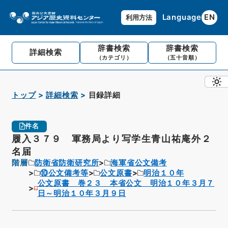
Language
EN
利用方法
辞書検索
辞書検索
詳細検索
（カテゴリ）
（五十音順）
トップ
詳細検索
目録詳細
件名
履入３７９ 軍務局より写学生青山祐庵外２
名届
階層
防衛省防衛研究所
海軍省公文備考
⑩公文備考等
公文原書
明治１０年
公文原書 巻２３ 本省公文 明治１０年３月７
日～明治１０年３月９日