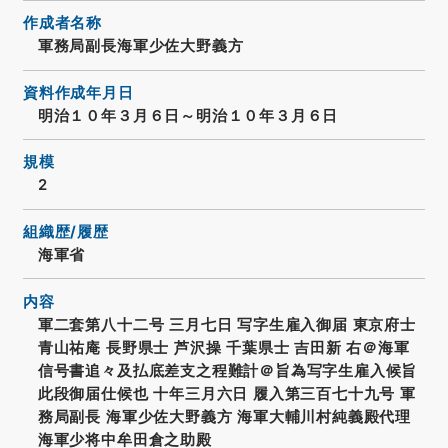
作成者名称
軍務局副長海軍少佐大野義方
資料作成年月日
明治１０年３月６日～明治１０年３月６日
規模
2
組織歴/履歴
海軍省
内容
軍二套第八十二号 三月七日 写字生雇入御届 東京府士
青山祐庵 長野県士 芦沢操 千葉県士 吉田新 右＠海軍
信号書追々及払底差支之程難計＠旨為写字生雇入候旨
此段御届仕候也 十年三月六日 履入第三百七十九号 軍
務局副長 海軍少佐大野義方 海軍大輔川村純義殿代理
海軍少将中牟田倉之助殿