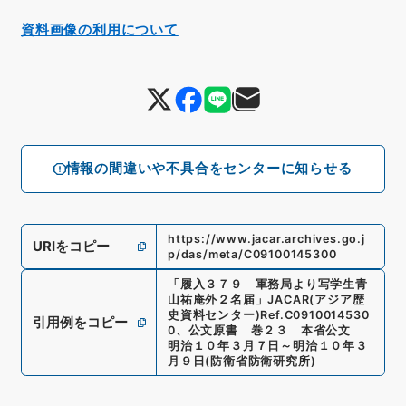
資料画像の利用について
情報の間違いや不具合をセンターに知らせる
https://www.jacar.archives.go.j
URIをコピー
p/das/meta/C09100145300
「
履入３７９ 軍務局より写学生青
山祐庵外２名届
」
JACAR(アジア歴
史資料センター)
Ref.
C0910014530
引用例をコピー
0
、
公文原書 巻２３ 本省公文
明治１０年３月７日～明治１０年３
月９日
(
防衛省防衛研究所
)