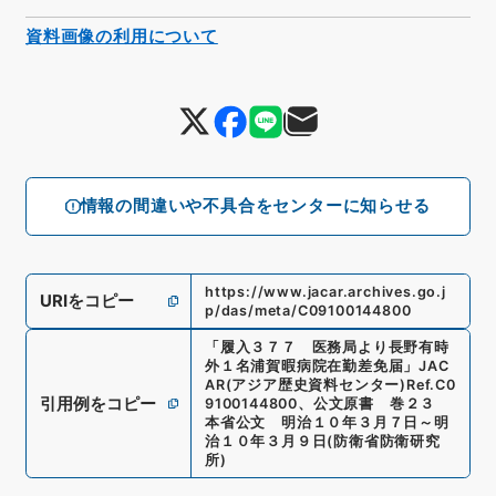
資料画像の利用について
情報の間違いや不具合をセンターに知らせる
https://www.jacar.archives.go.j
URIをコピー
p/das/meta/C09100144800
「
履入３７７ 医務局より長野有時
外１名浦賀暇病院在勤差免届
」
JAC
AR(アジア歴史資料センター)
Ref.
C0
引用例をコピー
9100144800
、
公文原書 巻２３
本省公文 明治１０年３月７日～明
治１０年３月９日
(
防衛省防衛研究
所
)