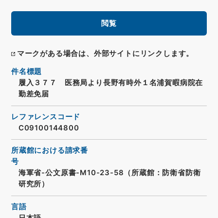
閲覧
マークがある場合は、外部サイトにリンクします。
件名標題
履入３７７ 医務局より長野有時外１名浦賀暇病院在
勤差免届
レファレンスコード
C09100144800
所蔵館における請求番
号
海軍省-公文原書-M10-23-58（所蔵館：防衛省防衛
研究所）
言語
日本語