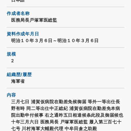
作成者名称
医務局長戸塚軍医総監
資料作成年月日
明治１０年３月６日～明治１０年３月６日
規模
2
組織歴/履歴
海軍省
内容
三月七日 浦賀仮病院在勤差免候御届 等外一等出仕長
野有時 同二等出仕中正総紀 浦賀仮病院在勤差免本病
院出勤申付候事 右之通昨五日相達候条此段及御届候也
十年三月六日 医務局長 戸塚軍医総監 履入第三百七十
七号 川村海軍大輔殿代理 中牟田倉之助殿