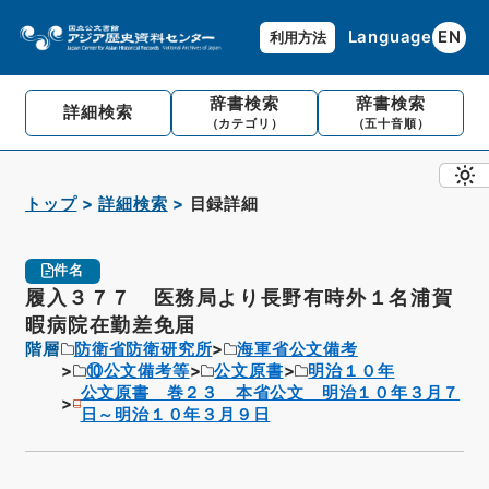
Language
EN
利用方法
辞書検索
辞書検索
詳細検索
（カテゴリ）
（五十音順）
トップ
詳細検索
目録詳細
件名
履入３７７ 医務局より長野有時外１名浦賀
暇病院在勤差免届
階層
防衛省防衛研究所
海軍省公文備考
⑩公文備考等
公文原書
明治１０年
公文原書 巻２３ 本省公文 明治１０年３月７
日～明治１０年３月９日