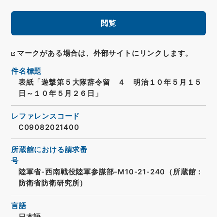
閲覧
マークがある場合は、外部サイトにリンクします。
件名標題
表紙「遊撃第５大隊辞令留 ４ 明治１０年５月１５
日～１０年５月２６日」
レファレンスコード
C09082021400
所蔵館における請求番
号
陸軍省-西南戦役陸軍参謀部-M10-21-240（所蔵館：
防衛省防衛研究所）
言語
日本語