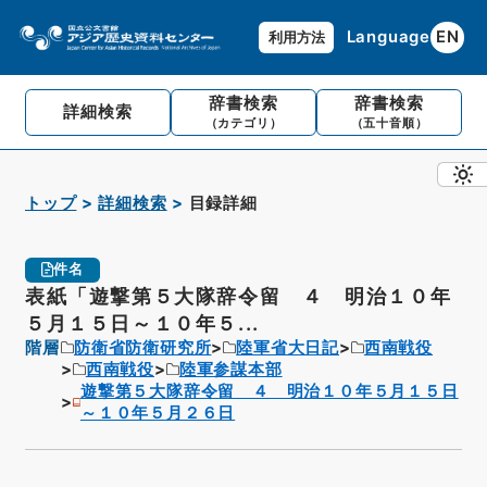
Language
EN
利用方法
辞書検索
辞書検索
詳細検索
（カテゴリ）
（五十音順）
トップ
詳細検索
目録詳細
件名
表紙「遊撃第５大隊辞令留 ４ 明治１０年
５月１５日～１０年５...
階層
防衛省防衛研究所
陸軍省大日記
西南戦役
西南戦役
陸軍参謀本部
遊撃第５大隊辞令留 ４ 明治１０年５月１５日
～１０年５月２６日