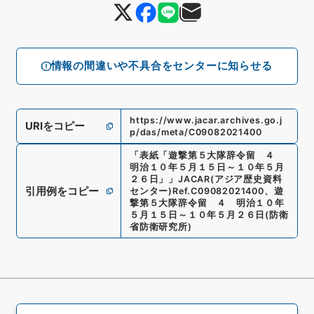
情報の間違いや不具合をセンターに知らせる
https://www.jacar.archives.go.j
URIをコピー
p/das/meta/C09082021400
「
表紙「遊撃第５大隊辞令留 ４
明治１０年５月１５日～１０年５月
２６日」
」
JACAR(アジア歴史資料
引用例をコピー
センター)
Ref.
C09082021400
、
遊
撃第５大隊辞令留 ４ 明治１０年
５月１５日～１０年５月２６日
(
防衛
省防衛研究所
)