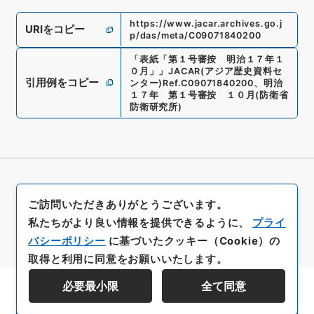
https://www.jacar.archives.go.j
URIをコピー
p/das/meta/C09071840200
「
表紙「第１号審按 明治１７年１
０月」
」
JACAR(アジア歴史資料セ
引用例をコピー
ンター)
Ref.
C09071840200
、
明治
１７年 第１号審按 １０月
(
防衛省
防衛研究所
)
ご訪問いただきありがとうございます。
私たちがより良い情報を提供できるように、
プライ
バシーポリシー
に基づいたクッキー（Cookie）の
取得と利用に同意をお願いいたします。
必要最小限
全て同意
資料群階層を表示する