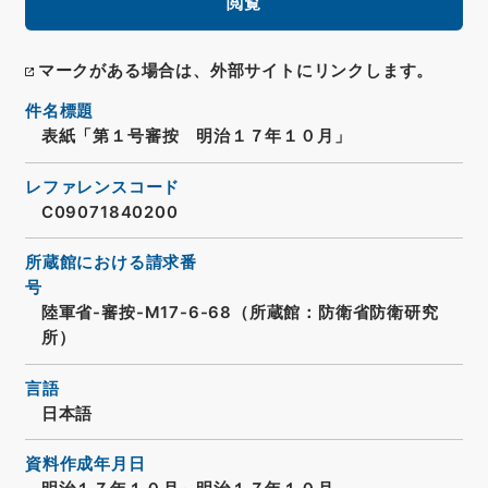
閲覧
マークがある場合は、外部サイトにリンクします。
件名標題
表紙「第１号審按 明治１７年１０月」
レファレンスコード
C09071840200
所蔵館における請求番
号
陸軍省-審按-M17-6-68（所蔵館：防衛省防衛研究
所）
言語
日本語
資料作成年月日