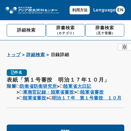
Language
EN
利用方法
辞書検索
辞書検索
詳細検索
（カテゴリ）
（五十音順）
トップ
詳細検索
目録詳細
件名
表紙「第１号審按 明治１７年１０月」
階層
防衛省防衛研究所
陸軍省大日記
軍務官記録・陸軍省審按
陸軍省審按
陸軍省審按
明治１７年 第１号審按 １０月