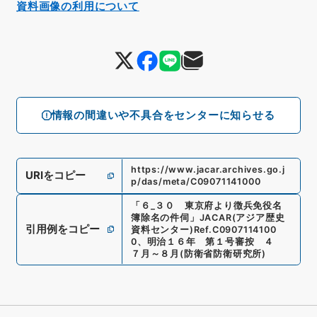
資料画像の利用について
情報の間違いや不具合をセンターに知らせる
https://www.jacar.archives.go.j
URIをコピー
p/das/meta/C09071141000
「
６_３０ 東京府より徴兵免役名
簿除名の件伺
」
JACAR(アジア歴史
引用例をコピー
資料センター)
Ref.
C0907114100
0
、
明治１６年 第１号審按 ４
７月～８月
(
防衛省防衛研究所
)