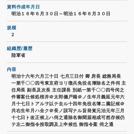
資料作成年月日
明治１６年６月３０日～明治１６年６月３０日
規模
2
組織歴/履歴
陸軍省
内容
明治十六年六月三十日 七月三日付 卿 房長 総務局長
一第千〇〇四号東京府ヨリ徴兵免役名簿除名之件伺 主
任局長 副長及次長 主任課長 別紙一第千〇〇四号伺之
件審案仕候処桜井＠太郎儀戸籍＠ノ生年月義延元年六
月十七日トアルヲ以テ去ル十四年免役名簿ニ騰記候＠
共右生年月ハ全ク＠長ノ誤写ナル旨発覚元治元年三月
十七日ト改正候上ハ伺之通除名御聞届相成可然存候仍
テ左ニ御指令按取調及上申候也 御指令案 伺之通