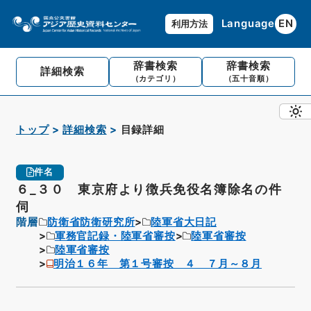
Language
EN
利用方法
辞書検索
辞書検索
詳細検索
（カテゴリ）
（五十音順）
トップ
詳細検索
目録詳細
件名
６_３０ 東京府より徴兵免役名簿除名の件
伺
階層
防衛省防衛研究所
陸軍省大日記
軍務官記録・陸軍省審按
陸軍省審按
陸軍省審按
明治１６年 第１号審按 ４ ７月～８月