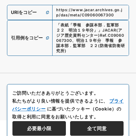
https://www.jacar.archives.go.j
URIをコピー
p/das/meta/C09060067300
「
表紙「季報 参謀本部．監軍部
２２ 明治１９年分」
」
JACAR(ア
ジア歴史資料センター)
Ref.
C09060
引用例をコピー
067300
、
明治１９年分 季報 参
謀本部．監軍部 ２２
(
防衛省防衛研
究所
)
ご訪問いただきありがとうございます。
私たちがより良い情報を提供できるように、
プライ
バシーポリシー
に基づいたクッキー（Cookie）の
取得と利用に同意をお願いいたします。
必要最小限
全て同意
資料群階層を表示する