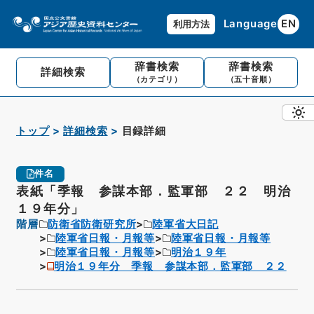
Language
EN
利用方法
辞書検索
辞書検索
詳細検索
（カテゴリ）
（五十音順）
トップ
詳細検索
目録詳細
件名
表紙「季報 参謀本部．監軍部 ２２ 明治
１９年分」
階層
防衛省防衛研究所
陸軍省大日記
陸軍省日報・月報等
陸軍省日報・月報等
陸軍省日報・月報等
明治１９年
明治１９年分 季報 参謀本部．監軍部 ２２