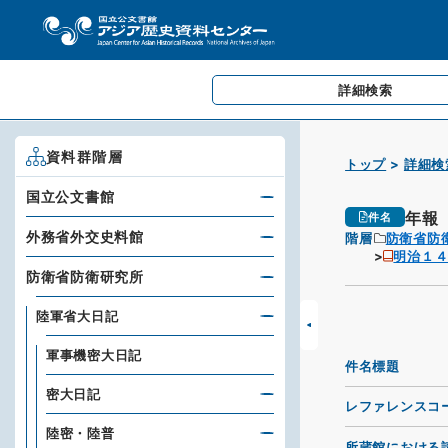
詳細検索
資料群階層
トップ
詳細検
国立公文書館
年報
件名
外務省外交史料館
階層
防衛省防
明治１
防衛省防衛研究所
陸軍省大日記
軍事機密大日記
件名標題
密大日記
レファレンスコ
陸密・陸普
所蔵館における