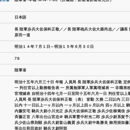
日本語
長 陸軍歩兵大佐保科正敬／／長 陸軍砲兵大佐大築尚志／／議長
原田一道
明治１４年７月１日～明治１５年６月３０日
78
陸軍省
明治十五年六月三十日 年報 人員局 長 陸軍歩兵大佐保科正敬 定
一 判任官以上勤務報告表 一 所属無隊軍人軍属増減表 一 非職将
官増減表 自明治十四年七月一日至同十五年六月一日 判任官以上
人員局 長 陸軍歩兵大佐保科正敬 （表） 皆勤 欠務 二日以内 三
以内 十一日以上一ヶ月以内 一ヶ月以上四ヶ月以内 四ヶ月以上 
内藤安宅 騎兵大尉小川光正 歩兵大佐保科正敬 歩兵少佐柳篤信 
斉藤正言 八等出仕山宮忠＠ 騎兵軍曹中村光二郎 歩兵少尉系賀予
兵少佐山県則顕 歩兵大尉畠山義質 歩兵大尉中島勝良 御用掛加藤
等出仕和田政好 騎兵大尉阿部