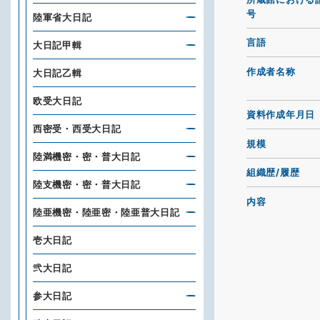
号
陸軍省大日記
言語
大日記甲輯
作成者名称
大日記乙輯
欧受大日記
資料作成年月日
西密受・西受大日記
規模
陸満機密・密・普大日記
組織歴/履歴
陸支機密・密・普大日記
内容
陸亜機密・陸亜密・陸亜普大日記
壱大日記
弐大日記
参大日記