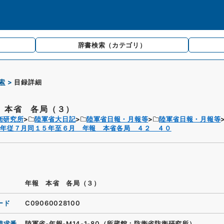
辞書検索
（カテゴリ）
索
目録詳細
 本省 各局（３）
衛研究所
陸軍省大日記
陸軍省日報・月報等
陸軍省日報・月報等
４年従７月同１５年至６月 年報 本省各局 ４２ ４０
年報 本省 各局（３）
ード
C09060028100
請求番
陸軍省-年報-M14-1-80（所蔵館：防衛省防衛研究所）