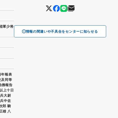
 陸軍少将
情報の間違いや不具合をセンターに知らせる
例年報表
校及同等
勤務報告
日以上十日
騎兵大尉
歩兵中佐
次郎 騎
正雄 八