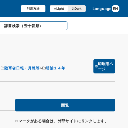
Language
EN
利用方法
Light
Dark
辞書検索
（五十音順）
印刷用ペ
陸軍省日報・月報等
明治１４年
ージ
閲覧
マークがある場合は、外部サイトにリンクします。