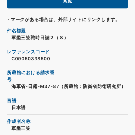
閲覧
マークがある場合は、外部サイトにリンクします。
件名標題
軍艦三笠戦時日誌２（８）
レファレンスコード
C09050338500
所蔵館における請求番
号
海軍省-日露-M37-87（所蔵館：防衛省防衛研究所）
言語
日本語
作成者名称
軍艦三笠