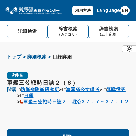
Language
EN
利用方法
辞書検索
辞書検索
詳細検索
（カテゴリ）
（五十音順）
トップ
詳細検索
目録詳細
件名
軍艦三笠戦時日誌２（８）
階層
防衛省防衛研究所
海軍省公文備考
⑪戦役等
日露
軍艦三笠戦時日誌２ 明治３７．７～３７．１２