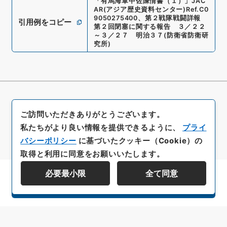
「
有馬海軍中佐陳情書（１）
」
JAC
AR(アジア歴史資料センター)
Ref.
C0
9050275400
、
第２戦隊戦闘詳報
引用例をコピー
第２回閉塞に関する報告 ３／２２
～３／２７ 明治３７
(
防衛省防衛研
究所
)
ご訪問いただきありがとうございます。
私たちがより良い情報を提供できるように、
プライ
バシーポリシー
に基づいたクッキー（Cookie）の
取得と利用に同意をお願いいたします。
必要最小限
全て同意
資料群階層を表示する
All rights reserved/Copyright©