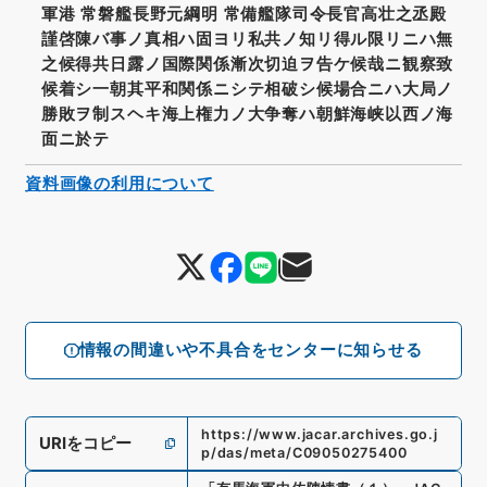
軍港 常磐艦長野元綱明 常備艦隊司令長官高壮之丞殿
謹啓陳バ事ノ真相ハ固ヨリ私共ノ知リ得ル限リニハ無
之候得共日露ノ国際関係漸次切迫ヲ告ケ候哉ニ観察致
候着シ一朝其平和関係ニシテ相破シ候場合ニハ大局ノ
勝敗ヲ制スヘキ海上権力ノ大争奪ハ朝鮮海峡以西ノ海
面ニ於テ
資料画像の利用について
情報の間違いや不具合をセンターに知らせる
https://www.jacar.archives.go.j
URIをコピー
p/das/meta/C09050275400