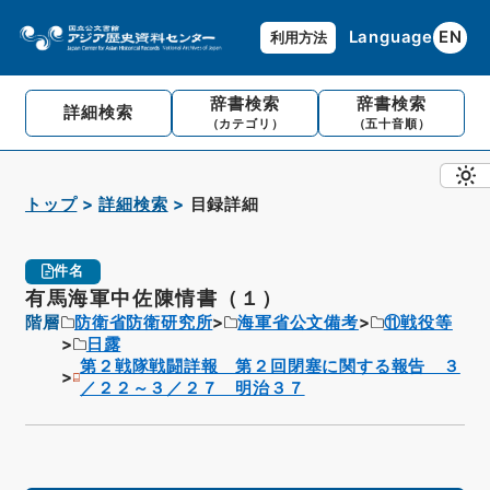
Language
EN
利用方法
辞書検索
辞書検索
詳細検索
（カテゴリ）
（五十音順）
トップ
詳細検索
目録詳細
件名
有馬海軍中佐陳情書（１）
階層
防衛省防衛研究所
海軍省公文備考
⑪戦役等
日露
第２戦隊戦闘詳報 第２回閉塞に関する報告 ３
／２２～３／２７ 明治３７