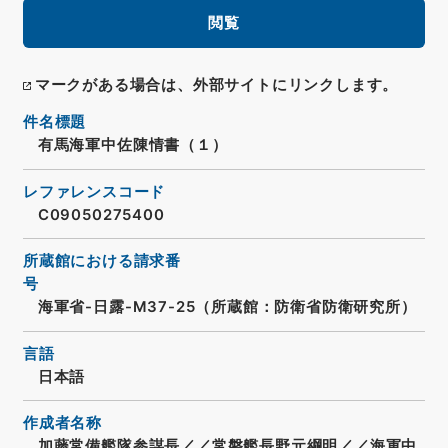
閲覧
マークがある場合は、外部サイトにリンクします。
件名標題
有馬海軍中佐陳情書（１）
レファレンスコード
C09050275400
所蔵館における請求番
号
海軍省-日露-M37-25（所蔵館：防衛省防衛研究所）
言語
日本語
作成者名称
加藤常備艦隊参謀長／／常磐艦長野元綱明／／海軍中