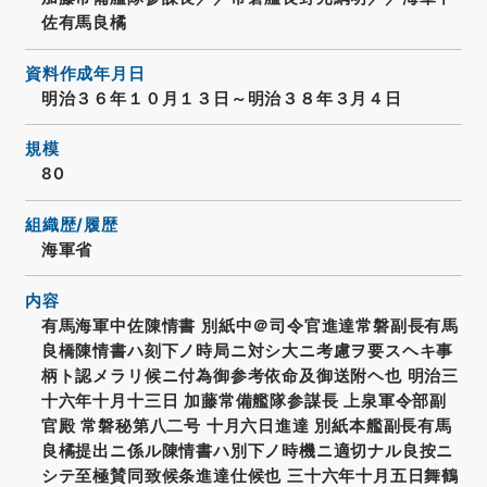
佐有馬良橘
資料作成年月日
明治３６年１０月１３日～明治３８年３月４日
規模
80
組織歴/履歴
海軍省
内容
有馬海軍中佐陳情書 別紙中＠司令官進達常磐副長有馬
良橋陳情書ハ刻下ノ時局ニ対シ大ニ考慮ヲ要スヘキ事
柄ト認メラリ候ニ付為御参考依命及御送附ヘ也 明治三
十六年十月十三日 加藤常備艦隊参謀長 上泉軍令部副
官殿 常磐秘第八二号 十月六日進達 別紙本艦副長有馬
良橘提出ニ係ル陳情書ハ別下ノ時機ニ適切ナル良按ニ
シテ至極賛同致候条進達仕候也 三十六年十月五日舞鶴