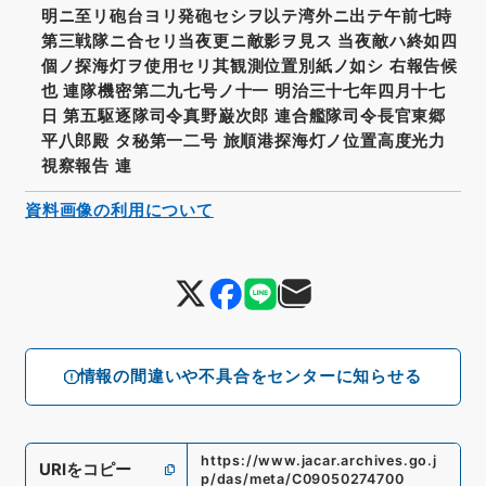
明ニ至リ砲台ヨリ発砲セシヲ以テ湾外ニ出テ午前七時
第三戦隊ニ合セリ当夜更ニ敵影ヲ見ス 当夜敵ハ終如四
個ノ探海灯ヲ使用セリ其観測位置別紙ノ如シ 右報告候
也 連隊機密第二九七号ノ十一 明治三十七年四月十七
日 第五駆逐隊司令真野巌次郎 連合艦隊司令長官東郷
平八郎殿 タ秘第一二号 旅順港探海灯ノ位置高度光力
視察報告 連
資料画像の利用について
情報の間違いや不具合をセンターに知らせる
https://www.jacar.archives.go.j
URIをコピー
p/das/meta/C09050274700