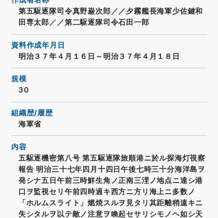
作成者名称
第五駆逐隊司令真野巌次郎／／夕霧艦長海軍少佐鍵和
田専太郎／／第二駆逐隊司令石田一郎
資料作成年月日
明治３７年４月１６日～明治３７年４月１８日
規模
30
組織歴/履歴
海軍省
内容
五駆逐機密第八号 第五駆逐隊旅順港ニ於ル探海灯視察
報告 明治三十七年四月十四日午後七時三十分海洋島ヲ
発シナ五日午前三時鮮生角ノ正南三浬ノ地点ニ達シ港
口ヲ監視セリ午前四時過キ西方ニ方リ海上ニ多数ノ
「ホルムスライト」燃焼スルヲ見タリ其距離稍遠キニ
失シタルヲ以テ敵ノ注意ヲ喚起セサリシモノヘ如シ天