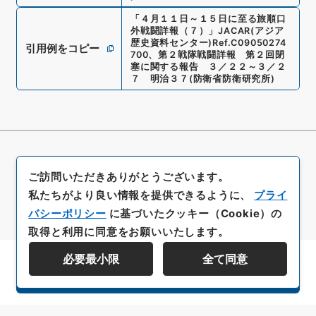
「
４月１１日～１５日に至る旅順口
外戦闘詳報（７）
」
JACAR(アジア
歴史資料センター)
Ref.
C09050274
引用例をコピー
700
、
第２戦隊戦闘詳報 第２回閉
塞に関する報告 ３／２２～３／２
７ 明治３７
(
防衛省防衛研究所
)
ご訪問いただきありがとうございます。
私たちがより良い情報を提供できるように、
プライ
バシーポリシー
に基づいたクッキー（Cookie）の
取得と利用に同意をお願いいたします。
必要最小限
全て同意
資料群階層を表示する