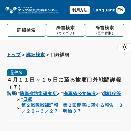
Language
EN
利用方法
辞書検索
辞書検索
詳細検索
（カテゴリ）
（五十音順）
トップ
詳細検索
目録詳細
件名
４月１１日～１５日に至る旅順口外戦闘詳報
（７）
階層
防衛省防衛研究所
海軍省公文備考
⑪戦役等
日露
第２戦隊戦闘詳報 第２回閉塞に関する報告 ３
／２２～３／２７ 明治３７