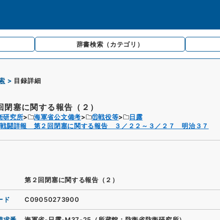
辞書検索
（カテゴリ）
索
目録詳細
回閉塞に関する報告（２）
衛研究所
海軍省公文備考
⑪戦役等
日露
隊戦闘詳報 第２回閉塞に関する報告 ３／２２～３／２７ 明治３７
第２回閉塞に関する報告（２）
ード
C09050273900
請求番
海軍省-日露-M37-25（所蔵館：防衛省防衛研究所）