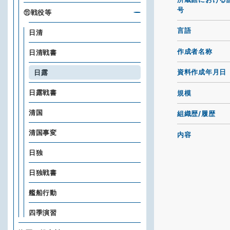
号
⑪戦役等
言語
日清
作成者名称
日清戦書
資料作成年月日
日露
日露戦書
規模
清国
組織歴/履歴
清国事変
内容
日独
日独戦書
艦船行動
四季演習