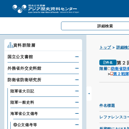
詳細検索
資料群階層
トップ
詳細検
国立公文書館
第２
件名
外務省外交史料館
階層
防衛省防
第２戦
防衛省防衛研究所
陸軍省大日記
陸軍一般史料
件名標題
海軍省公文備考
レファレンスコ
⑩公文備考等
所蔵館における