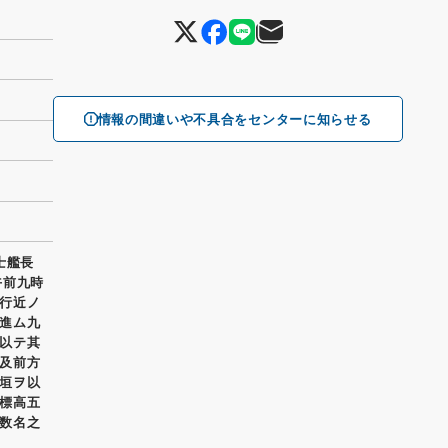
情報の間違いや不具合をセンターに知らせる
士艦長
午前九時
行近ノ
進ム九
以テ其
及前方
垣ヲ以
標高五
数名之