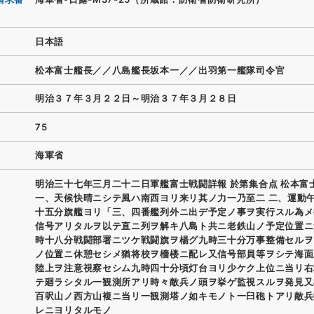
日本語
松本富士艦長／／八島艦長坂本一／／出羽第一艦隊司令官
明治３７年３月２２日～明治３７年３月２８日
75
海軍省
明治三十七年三月二十二日軍艦富士戦闘詳報 於第集合点 松本富
一、天候快晴ニシテ風ハ南西ヨリ来リ其ノ力一乃至二 二、運動
十五分旗艦ヨリ「三、四番艦列外ニ出デ予定ノ事ヲ実行スル為メ
信号アリタルヲ以テ直ニ列ヲ解キ八島ト共ニ老鉄山ノ予定位置ニ
時十八分戦闘部署ニツケ戦闘旗ヲ楊グ九時三十分万事整備セルヲ
ノ位置ニ休憩セシメ猶将校ヲ檣楼ニ配レ又信号部員等ヲシテ海面
陸上ヲ注意視察セシム九時四十分頃灯台ヨリ少ケク上位ニ当リ右
テ廻ラシタル一観測所アリ時々敵兵ノ頭ヲ挙ゲ監視スルヲ発見又
百呎山ノ西方山複ニ当リ一観測塔ノ如キモノト一臼砲トアリ敵兵
レニヨリタルモノ