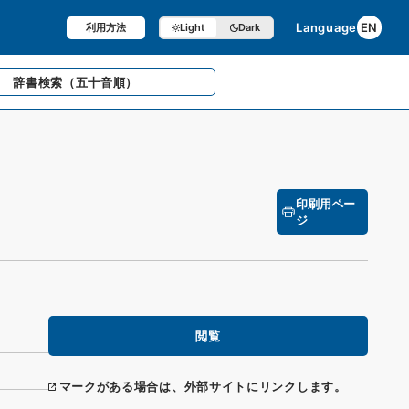
Language
EN
利用方法
Light
Dark
辞書検索
（五十音順）
印刷用ペー
ジ
閲覧
マークがある場合は、外部サイトにリンクします。