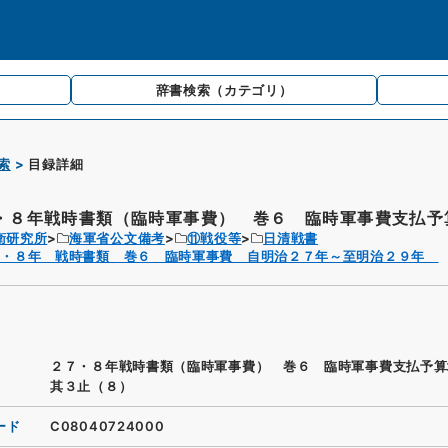
辞書検索
（カテゴリ）
索
目録詳細
・８年戦時書類（臨時軍事費） 巻６ 臨時軍事費支払予算
衛研究所
海軍省公文備考
⑪戦役等
日清戦書
７・８年 戦時書類 巻６ 臨時軍事費 自明治２７年～至明治２９年
２７・８年戦時書類（臨時軍事費） 巻６ 臨時軍事費支払予
其３止（８）
ード
C08040724000