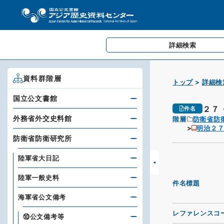
詳細検索
資料群階層
トップ
詳細検
国立公文書館
２７
件名
外務省外交史料館
階層
防衛省防
明治２
防衛省防衛研究所
陸軍省大日記
陸軍一般史料
件名標題
海軍省公文備考
レファレンスコ
⑩公文備考等