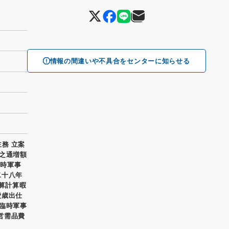
情報の間違いや不具合をセンターに知らせる
主務 立案
紙之通増額
臨時軍事
二十八年
予算計算暇
費歳出仕
 臨時軍事
艦営需品費