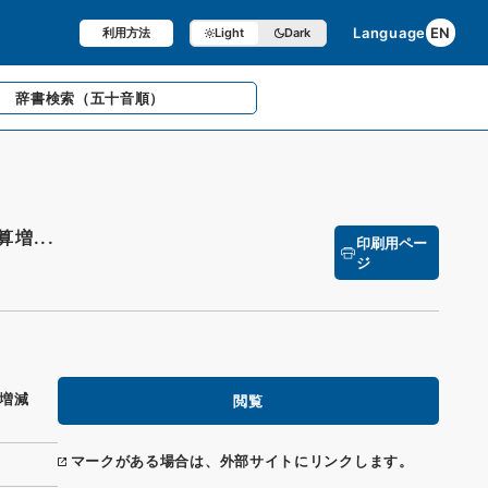
Language
EN
利用方法
Light
Dark
辞書検索
（五十音順）
増...
印刷用ペー
ジ
算増減
閲覧
マークがある場合は、外部サイトにリンクします。