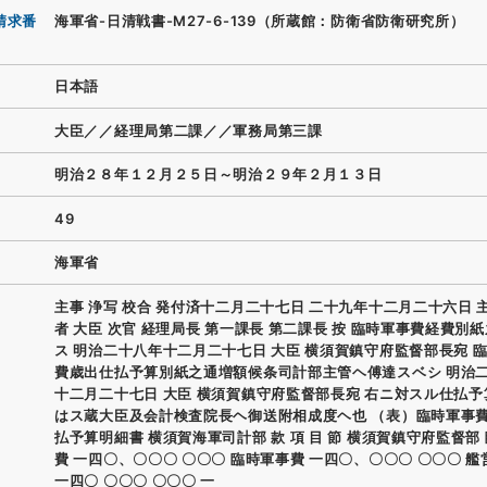
請求番
海軍省-日清戦書-M27-6-139（所蔵館：防衛省防衛研究所）
日本語
大臣／／経理局第二課／／軍務局第三課
明治２８年１２月２５日～明治２９年２月１３日
49
海軍省
主事 浄写 校合 発付済十二月二十七日 二十九年十二月二十六日 
者 大臣 次官 経理局長 第一課長 第二課長 按 臨時軍事費経費別
ス 明治二十八年十二月二十七日 大臣 横須賀鎮守府監督部長宛 
費歳出仕払予算別紙之通増額候条司計部主管ヘ傅達スベシ 明治
十二月二十七日 大臣 横須賀鎮守府監督部長宛 右ニ対スル仕払
はス蔵大臣及会計検査院長ヘ御送附相成度ヘ也 （表）臨時軍事
払予算明細書 横須賀海軍司計部 款 項 目 節 横須賀鎮守府監督部
費 一四〇、〇〇〇 〇〇〇 臨時軍事費 一四〇、〇〇〇 〇〇〇 
一四〇 〇〇〇 〇〇〇 一