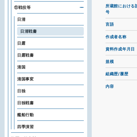
所蔵館における
⑪戦役等
号
日清
言語
日清戦書
作成者名称
日露
資料作成年月日
日露戦書
規模
清国
組織歴/履歴
清国事変
内容
日独
日独戦書
艦船行動
四季演習