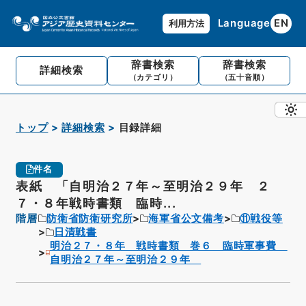
Language
EN
利用方法
辞書検索
辞書検索
詳細検索
（カテゴリ）
（五十音順）
トップ
詳細検索
目録詳細
件名
表紙 「自明治２７年～至明治２９年 ２
７・８年戦時書類 臨時...
階層
防衛省防衛研究所
海軍省公文備考
⑪戦役等
日清戦書
明治２７・８年 戦時書類 巻６ 臨時軍事費
自明治２７年～至明治２９年