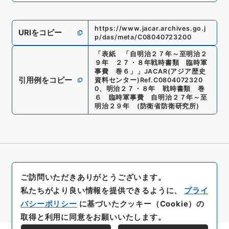
https://www.jacar.archives.go.j
URIをコピー
p/das/meta/C08040723200
「
表紙 「自明治２７年～至明治２
９年 ２７・８年戦時書類 臨時軍
事費 巻６」
」
JACAR(アジア歴史
引用例をコピー
資料センター)
Ref.
C0804072320
0
、
明治２７・８年 戦時書類 巻
６ 臨時軍事費 自明治２７年～至
明治２９年
(
防衛省防衛研究所
)
ご訪問いただきありがとうございます。
私たちがより良い情報を提供できるように、
プライ
バシーポリシー
に基づいたクッキー（Cookie）の
取得と利用に同意をお願いいたします。