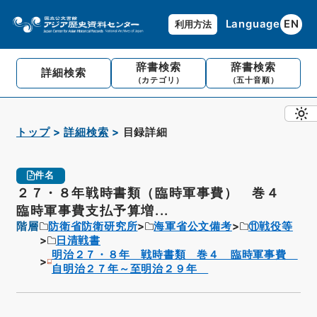
Language
EN
利用方法
辞書検索
辞書検索
詳細検索
（カテゴリ）
（五十音順）
トップ
詳細検索
目録詳細
件名
２７・８年戦時書類（臨時軍事費） 巻４
臨時軍事費支払予算増...
階層
防衛省防衛研究所
海軍省公文備考
⑪戦役等
日清戦書
明治２７・８年 戦時書類 巻４ 臨時軍事費
自明治２７年～至明治２９年