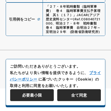
「
２７・８年戦時書類（臨時軍事
費） 巻４ 臨時軍事費支払予算増
減 其１（１７）
」
JACAR(アジア
引用例をコピー
歴史資料センター)
Ref.
C08040721
000
、
明治２７・８年 戦時書類
巻４ 臨時軍事費 自明治２７年～
至明治２９年
(
防衛省防衛研究所
)
ご訪問いただきありがとうございます。
私たちがより良い情報を提供できるように、
プライ
バシーポリシー
に基づいたクッキー（Cookie）の
取得と利用に同意をお願いいたします。
必要最小限
全て同意
資料群階層を表示する