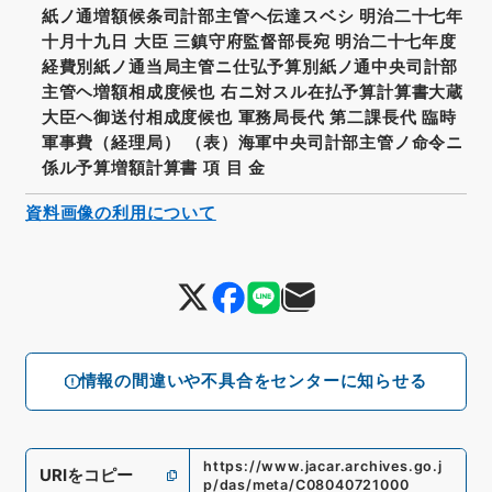
紙ノ通増額候条司計部主管ヘ伝達スベシ 明治二十七年
十月十九日 大臣 三鎮守府監督部長宛 明治二十七年度
経費別紙ノ通当局主管ニ仕弘予算別紙ノ通中央司計部
主管ヘ増額相成度候也 右ニ対スル在払予算計算書大蔵
大臣ヘ御送付相成度候也 軍務局長代 第二課長代 臨時
軍事費（経理局） （表）海軍中央司計部主管ノ命令ニ
係ル予算増額計算書 項 目 金
資料画像の利用について
情報の間違いや不具合をセンターに知らせる
https://www.jacar.archives.go.j
URIをコピー
p/das/meta/C08040721000