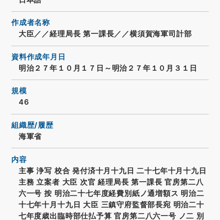
作成者名称
大臣／／経理局長 第一課長／／横須賀海軍司計部
資料作成年月日
明治２７年１０月１７日～明治２７年１０月３１日
規模
46
組織歴/履歴
海軍省
内容
主事 浄写 校合 発付済十月十九日 二十七年十月十九日
主務 立案者 大臣 次官 経理局長 第一課長 官房第二八
六一号 按 明治二十七年度経費別紙ノ通増額ス 明治二
十七年十月十九日 大臣 三鎮守府監督部長宛 明治二十
七年度歳出臨時部仕払予算 官房第二八六一号 ノ二 別