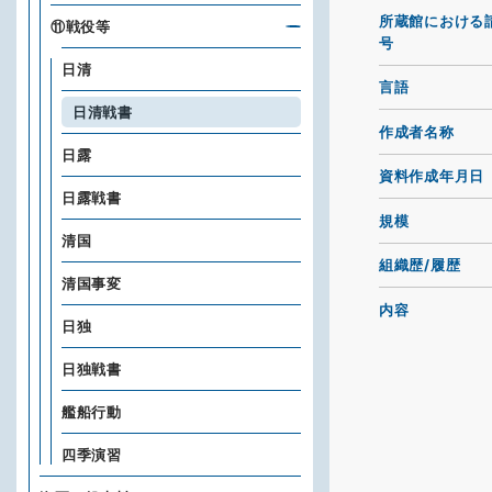
所蔵館における
⑪戦役等
号
日清
言語
日清戦書
作成者名称
日露
資料作成年月日
日露戦書
規模
清国
組織歴/履歴
清国事変
内容
日独
日独戦書
艦船行動
四季演習