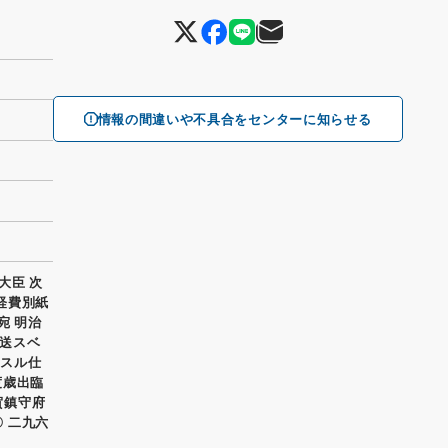
情報の間違いや不具合をセンターに知らせる
大臣 次
度経費別紙
宛 明治
送スベ
対スル仕
度歳出臨
賀鎮守府
〇 二九六