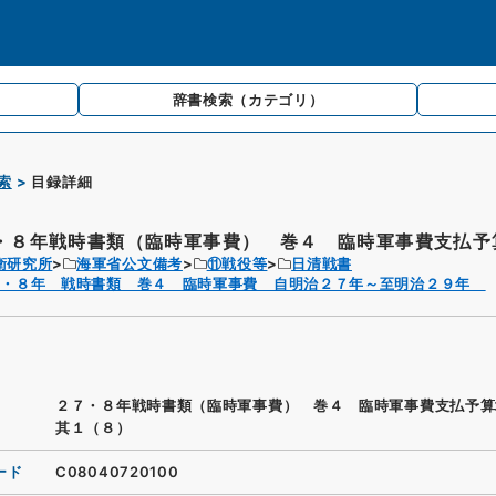
辞書検索
（カテゴリ）
索
目録詳細
・８年戦時書類（臨時軍事費） 巻４ 臨時軍事費支払予算
衛研究所
海軍省公文備考
⑪戦役等
日清戦書
７・８年 戦時書類 巻４ 臨時軍事費 自明治２７年～至明治２９年
２７・８年戦時書類（臨時軍事費） 巻４ 臨時軍事費支払予
其１（８）
ード
C08040720100