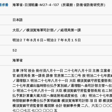
請求番
海軍省-日清戦書-M27-4-137（所蔵館：防衛省防衛研究所）
日本語
大臣／／横須賀海軍司計部／／経理局第一課
明治２７年８月６日～明治２７年８月１５日
52
海軍省
主事 浄写 校合 発付済八月十一日 二十七年八月十日 主務 立案者 
官 経理局長 第一課長 課僚 官房第二二五〇号 按 明治二十七年
ノ通増額ス 明治二十七年八月十一日 大臣 横須賀鎮守府監督部長
二十七年度歳出臨時部仕払予算別紙ノ通増額ヘ条司計部主管ヘ伝
シ 明治二十七年八月十一日 大臣 横須賀鎮守府監督部長宛 右ニ
払予算計算書大蔵大臣ヘ御送附相成度候也 （表）明治二十七年
時部朝鮮事件費仕払予算明細書 横須賀海軍司計部 項 目 節 横須
横須賀鎮守府監督部 艦団隊 合計 朝鮮事件費 二八、六五〇 〇〇
七〇 〇七三 七〇〇 〇〇〇 五