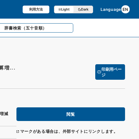
Language
EN
利用方法
Light
Dark
辞書検索
（五十音順）
増...
印刷用ペー
ジ
算増減
閲覧
マークがある場合は、外部サイトにリンクします。