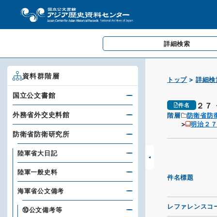
詳細検索
資料群階層
トップ
詳細検
国立公文書館
２７
件名
外務省外交史料館
階層
防衛省防
明治２
防衛省防衛研究所
陸軍省大日記
陸軍一般史料
件名標題
海軍省公文備考
レファレンスコ
⑩公文備考等