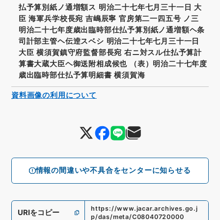
払予算別紙ノ通増額ス 明治二十七年七月三十一日 大
臣 海軍兵学校長宛 吉嶋辰寧 官房第二一四五号 ノ三
明治二十七年度歳出臨時部仕払予算別紙ノ通増額ヘ条
司計部主管ヘ伝逹スベシ 明治二十七年七月三十一日
大臣 横須賀鎮守府監督部長宛 右ニ対スル仕払予算計
算書大蔵大臣ヘ御送附相成候也 （表）明治二十七年度
歳出臨時部仕払予算明細書 横須賀海
資料画像の利用について
情報の間違いや不具合をセンターに知らせる
https://www.jacar.archives.go.j
URIをコピー
p/das/meta/C08040720000