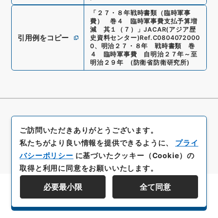
「
２７・８年戦時書類（臨時軍事
費） 巻４ 臨時軍事費支払予算増
減 其１（７）
」
JACAR(アジア歴
引用例をコピー
史資料センター)
Ref.
C0804072000
0
、
明治２７・８年 戦時書類 巻
４ 臨時軍事費 自明治２７年～至
明治２９年
(
防衛省防衛研究所
)
ご訪問いただきありがとうございます。
私たちがより良い情報を提供できるように、
プライ
バシーポリシー
に基づいたクッキー（Cookie）の
取得と利用に同意をお願いいたします。
必要最小限
全て同意
資料群階層を表示する