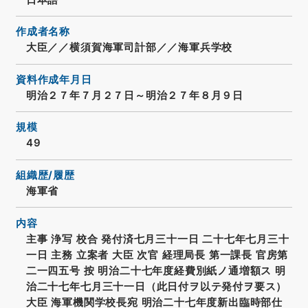
作成者名称
大臣／／横須賀海軍司計部／／海軍兵学校
資料作成年月日
明治２７年７月２７日～明治２７年８月９日
規模
49
組織歴/履歴
海軍省
内容
主事 浄写 校合 発付済七月三十一日 二十七年七月三十
一日 主務 立案者 大臣 次官 経理局長 第一課長 官房第
二一四五号 按 明治二十七年度経費別紙ノ通増額ス 明
治二十七年七月三十一日（此日付ヲ以テ発付ヲ要ス）
大臣 海軍機関学校長宛 明治二十七年度新出臨時部仕