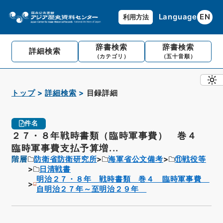
Language
EN
利用方法
辞書検索
辞書検索
詳細検索
（カテゴリ）
（五十音順）
トップ
詳細検索
目録詳細
件名
２７・８年戦時書類（臨時軍事費） 巻４
臨時軍事費支払予算増...
階層
防衛省防衛研究所
海軍省公文備考
⑪戦役等
日清戦書
明治２７・８年 戦時書類 巻４ 臨時軍事費
自明治２７年～至明治２９年