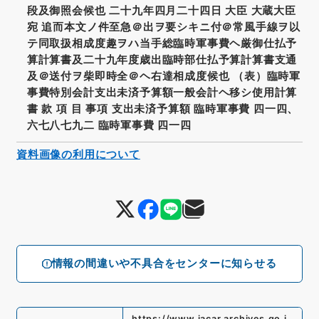
段及御照会候也 二十九年四月二十四日 大臣 大蔵大臣
宛 追而本文ノ件至急＠出ヲ要シキニ付＠常風手線ヲ以
テ同取扱相成度趣ヲハ当手総臨時軍事費ヘ厳御仕払予
算計算書及二十九年度歳出臨時部仕払予算計算書支通
及＠送付ヲ柴即時全＠ヘ右達相成度候也 （表）臨時軍
事費特別会計支出未済予算額一般会計ヘ移シ使用計算
書 款 項 目 事項 支出未済予算額 臨時軍事費 四一四、
六七八七九二 臨時軍事費 四一四
資料画像の利用について
情報の間違いや不具合をセンターに知らせる
https://www.jacar.archives.go.j