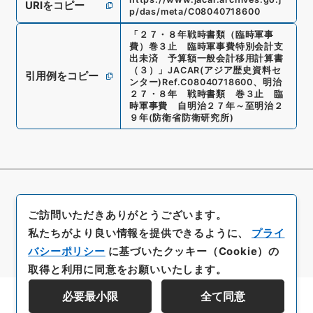
URIをコピー
p/das/meta/C08040718600
「
２７・８年戦時書類（臨時軍事
費）巻３止 臨時軍事費特別会計支
出未済 予算額一般会計移用計算書
（３）
」
JACAR(アジア歴史資料セ
引用例をコピー
ンター)
Ref.
C08040718600
、
明治
２７・８年 戦時書類 巻３止 臨
時軍事費 自明治２７年～至明治２
９年
(
防衛省防衛研究所
)
ご訪問いただきありがとうございます。
私たちがより良い情報を提供できるように、
プライ
バシーポリシー
に基づいたクッキー（Cookie）の
取得と利用に同意をお願いいたします。
必要最小限
全て同意
資料群階層を表示する