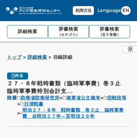
Language
EN
利用方法
辞書検索
辞書検索
詳細検索
（カテゴリ）
（五十音順）
トップ
詳細検索
目録詳細
件名
２７・８年戦時書類（臨時軍事費）巻３止
臨時軍事費特別会計支...
階層
防衛省防衛研究所
海軍省公文備考
⑪戦役等
日清戦書
明治２７・８年 戦時書類 巻３止 臨時軍事
費 自明治２７年～至明治２９年