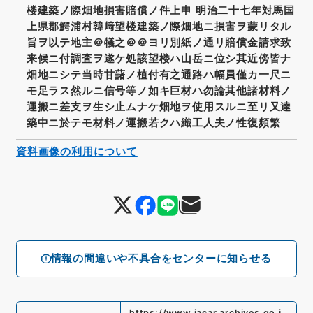
楼建築ノ際畑地損害賠償ノ件上申 明治二十七年対馬国
上県郡鰐浦村韓﨑望楼建築ノ際畑地ニ損害ヲ蒙リタル
旨ヲ以テ地主＠犠之＠＠ヨリ別紙ノ通リ賠償金請求致
来候ニ付調査ヲ遂ケ処該望楼ハ山岳ニ位シ其近傍皆ナ
畑地ニシテ当時甘藷ノ植付有之通路ハ幅員僅カ一尺ニ
モ足ラス然ルニ信号等ノ如キ巨材ハ勿論其他諸材料ノ
運搬ニ差支ヲ生シ止ムナケ畑地ヲ使用スルニ至リ又達
築中ニ於テモ材料ノ運搬若クハ織工人夫ノ性復頻繁
資料画像の利用について
情報の間違いや不具合をセンターに知らせる
https://www.jacar.archives.go.j