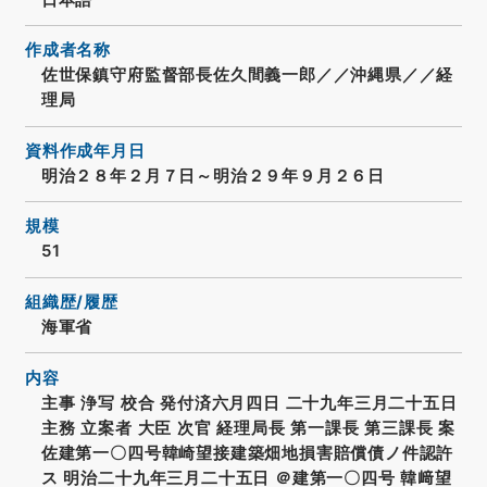
作成者名称
佐世保鎮守府監督部長佐久間義一郎／／沖縄県／／経
理局
資料作成年月日
明治２８年２月７日～明治２９年９月２６日
規模
51
組織歴/履歴
海軍省
内容
主事 浄写 校合 発付済六月四日 二十九年三月二十五日
主務 立案者 大臣 次官 経理局長 第一課長 第三課長 案
佐建第一〇四号韓崎望接建築畑地損害賠償債ノ件認許
ス 明治二十九年三月二十五日 ＠建第一〇四号 韓﨑望