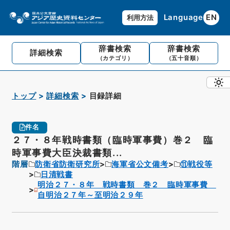
Language
EN
利用方法
辞書検索
辞書検索
詳細検索
（カテゴリ）
（五十音順）
トップ
詳細検索
目録詳細
件名
２７・８年戦時書類（臨時軍事費）巻２ 臨
時軍事費大臣決裁書類...
階層
防衛省防衛研究所
海軍省公文備考
⑪戦役等
日清戦書
明治２７・８年 戦時書類 巻２ 臨時軍事費
自明治２７年～至明治２９年