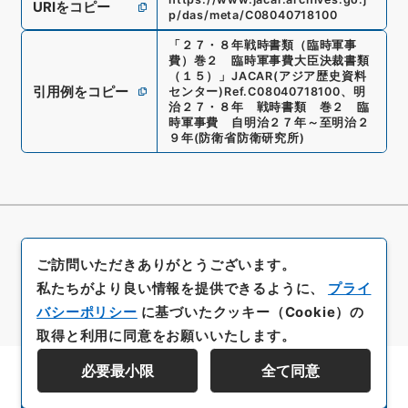
URIをコピー
p/das/meta/C08040718100
「
２７・８年戦時書類（臨時軍事
費）巻２ 臨時軍事費大臣決裁書類
（１５）
」
JACAR(アジア歴史資料
引用例をコピー
センター)
Ref.
C08040718100
、
明
治２７・８年 戦時書類 巻２ 臨
時軍事費 自明治２７年～至明治２
９年
(
防衛省防衛研究所
)
ご訪問いただきありがとうございます。
私たちがより良い情報を提供できるように、
プライ
バシーポリシー
に基づいたクッキー（Cookie）の
取得と利用に同意をお願いいたします。
必要最小限
全て同意
資料群階層を表示する