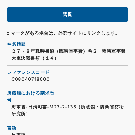
閲覧
マークがある場合は、外部サイトにリンクします。
件名標題
２７・８年戦時書類（臨時軍事費）巻２ 臨時軍事費
大臣決裁書類（１４）
レファレンスコード
C08040718000
所蔵館における請求番
号
海軍省-日清戦書-M27-2-135（所蔵館：防衛省防衛
研究所）
言語
日本語