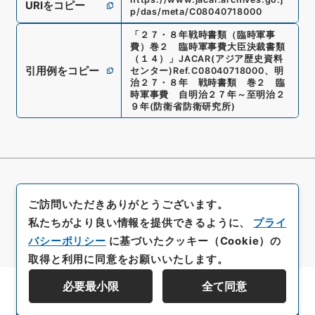
URIをコピー
p/das/meta/C08040718000
「
２７・８年戦時書類（臨時軍事
費）巻２ 臨時軍事費大臣決裁書類
（１４）
」
JACAR(アジア歴史資料
引用例をコピー
センター)
Ref.
C08040718000
、
明
治２７・８年 戦時書類 巻２ 臨
時軍事費 自明治２７年～至明治２
９年
(
防衛省防衛研究所
)
ご訪問いただきありがとうございます。
私たちがより良い情報を提供できるように、
プライ
バシーポリシー
に基づいたクッキー（Cookie）の
取得と利用に同意をお願いいたします。
必要最小限
全て同意
資料群階層を表示する