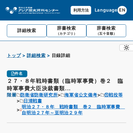
Language
EN
利用方法
辞書検索
辞書検索
詳細検索
（カテゴリ）
（五十音順）
トップ
詳細検索
目録詳細
件名
２７・８年戦時書類（臨時軍事費）巻２ 臨
時軍事費大臣決裁書類...
階層
防衛省防衛研究所
海軍省公文備考
⑪戦役等
日清戦書
明治２７・８年 戦時書類 巻２ 臨時軍事費
自明治２７年～至明治２９年