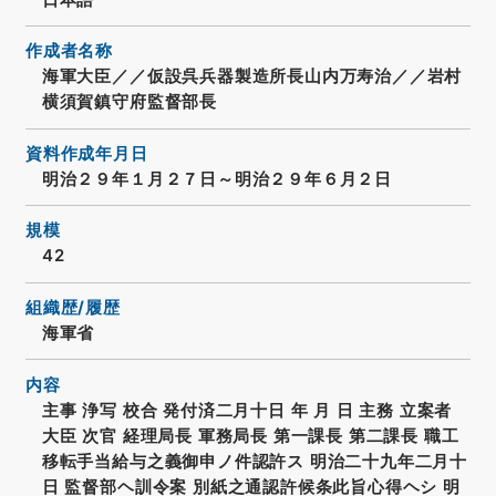
作成者名称
海軍大臣／／仮設呉兵器製造所長山内万寿治／／岩村
横須賀鎮守府監督部長
資料作成年月日
明治２９年１月２７日～明治２９年６月２日
規模
42
組織歴/履歴
海軍省
内容
主事 浄写 校合 発付済二月十日 年 月 日 主務 立案者
大臣 次官 経理局長 軍務局長 第一課長 第二課長 職工
移転手当給与之義御申ノ件認許ス 明治二十九年二月十
日 監督部ヘ訓令案 別紙之通認許候条此旨心得ヘシ 明