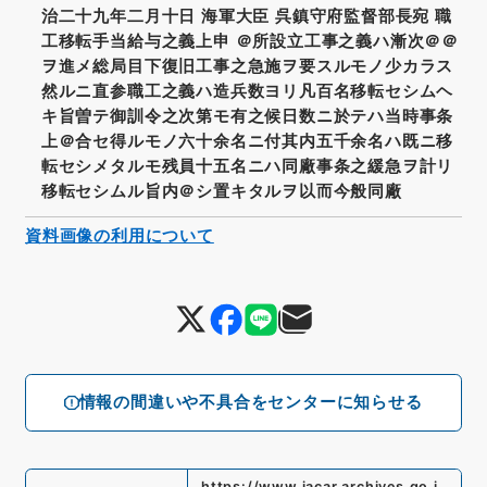
治二十九年二月十日 海軍大臣 呉鎮守府監督部長宛 職
工移転手当給与之義上申 ＠所設立工事之義ハ漸次＠＠
ヲ進メ総局目下復旧工事之急施ヲ要スルモノ少カラス
然ルニ直参職工之義ハ造兵数ヨリ凡百名移転セシムヘ
キ旨曽テ御訓令之次第モ有之候日数ニ於テハ当時事条
上＠合セ得ルモノ六十余名ニ付其内五千余名ハ既ニ移
転セシメタルモ残員十五名ニハ同廠事条之緩急ヲ計リ
移転セシムル旨内＠シ置キタルヲ以而今般同廠
資料画像の利用について
情報の間違いや不具合をセンターに知らせる
https://www.jacar.archives.go.j