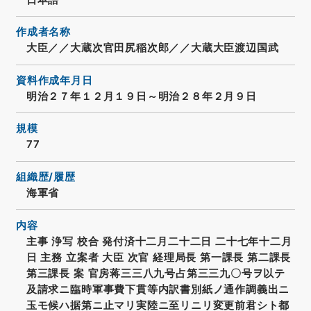
作成者名称
大臣／／大蔵次官田尻稲次郎／／大蔵大臣渡辺国武
資料作成年月日
明治２７年１２月１９日～明治２８年２月９日
規模
77
組織歴/履歴
海軍省
内容
主事 浄写 校合 発付済十二月二十二日 二十七年十二月
日 主務 立案者 大臣 次官 経理局長 第一課長 第二課長
第三課長 案 官房蒋三三八九号占第三三九〇号ヲ以テ
及請求ニ臨時軍事費下貫等内訳書別紙ノ通作調義出ニ
玉モ候ハ据第ニ止マリ実陸ニ至リニリ変更前君シト都