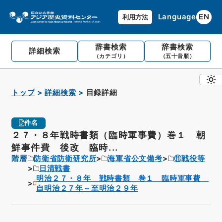
Language
EN
利用方法
辞書検索
辞書検索
詳細検索
（カテゴリ）
（五十音順）
トップ
詳細検索
目録詳細
件名
２７・８年戦時書類（臨時軍事費）巻１ 朝
鮮事件費 後改 臨時...
階層
防衛省防衛研究所
海軍省公文備考
⑪戦役等
日清戦書
明治２７・８年 戦時書類 巻１ 臨時軍事費
自明治２７年～至明治２９年