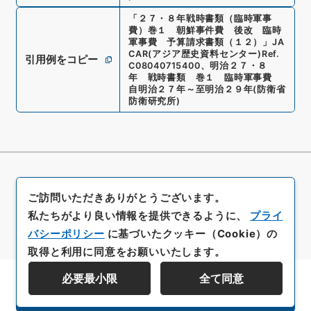
「
２７・８年戦時書類（臨時軍事
費）巻１ 朝鮮事件費 後改 臨時
軍事費 予算請求書類（１２）
」
JA
CAR(アジア歴史資料センター)
Ref.
引用例をコピー
C08040715400
、
明治２７・８
年 戦時書類 巻１ 臨時軍事費
自明治２７年～至明治２９年
(
防衛省
防衛研究所
)
ご訪問いただきありがとうございます。
私たちがより良い情報を提供できるように、
プライ
バシーポリシー
に基づいたクッキー（Cookie）の
取得と利用に同意をお願いいたします。
必要最小限
全て同意
資料群階層を表示する