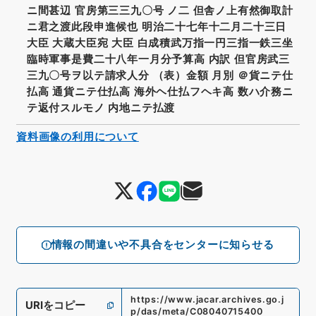
ニ間甚辺 官房第三三九〇号 ノ二 但舎ノ上有然御取計
ニ君之渡此段申進候也 明治二十七年十二月二十三日
大臣 大蔵大臣宛 大臣 白成積武万指一円三指一鉄三坐
臨時軍事是費二十八年一月分予算高 内訳 但官房武三
三九〇号ヲ以テ請求人分 （表）金額 月別 ＠貨ニテ仕
払高 通貨ニテ仕払高 海外ヘ仕払フヘキ高 数ハ介務ニ
テ返付スルモノ 内地ニテ払渡
資料画像の利用について
情報の間違いや不具合をセンターに知らせる
https://www.jacar.archives.go.j
URIをコピー
p/das/meta/C08040715400