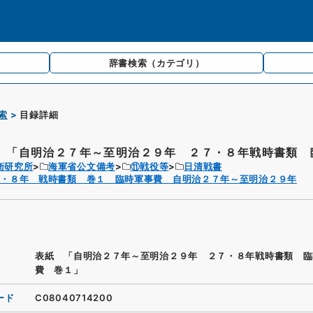
辞書検索
（カテゴリ）
索
目録詳細
 「自明治２７年～至明治２９年 ２７・８年戦時書類 臨
衛研究所
海軍省公文備考
⑪戦役等
日清戦書
７・８年 戦時書類 巻１ 臨時軍事費 自明治２７年～至明治２９年
表紙 「自明治２７年～至明治２９年 ２７・８年戦時書類 臨
費 巻１」
ード
C08040714200