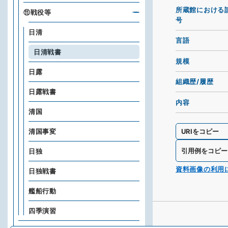
所蔵館における
⑪戦役等
号
日清
言語
日清戦書
規模
日露
組織歴/履歴
日露戦書
内容
清国
URIをコピー
清国事変
引用例をコピー
日独
資料画像の利用
日独戦書
艦船行動
四季演習