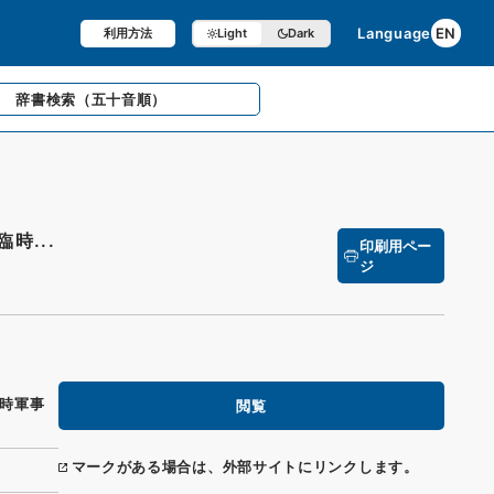
Language
EN
利用方法
Light
Dark
辞書検索
（五十音順）
時...
印刷用ペー
ジ
時軍事
閲覧
マークがある場合は、外部サイトにリンクします。