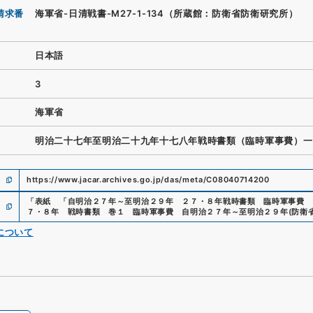
請求番
海軍省-日清戦書-M27-1-134（所蔵館：防衛省防衛研究所）
日本語
3
海軍省
明治二十七年至明治二十九年十七八年戦時書類（臨時軍事費）一
https://www.jacar.archives.go.jp/das/meta/C08040714200
「
表紙 「自明治２７年～至明治２９年 ２７・８年戦時書類 臨時軍事費 
７・８年 戦時書類 巻１ 臨時軍事費 自明治２７年～至明治２９年
(
防衛
について