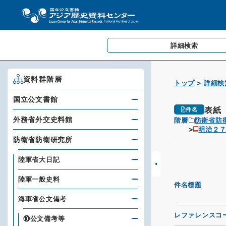
詳細検索
資料群階層
トップ
詳細検
国立公文書館
表紙
件名
外務省外交史料館
階層
防衛省防
明治２
防衛省防衛研究所
陸軍省大日記
陸軍一般史料
件名標題
海軍省公文備考
レファレンスコ
⑩公文備考等