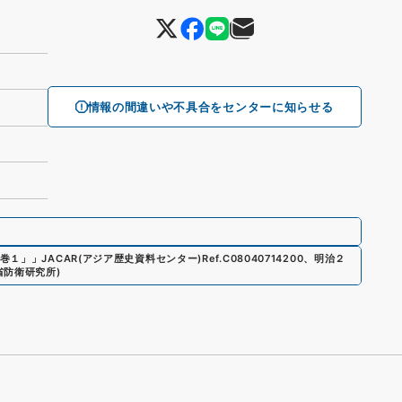
情報の間違いや不具合をセンターに知らせる
巻１」
」
JACAR(アジア歴史資料センター)
Ref.
C08040714200
、
明治２
省防衛研究所
)