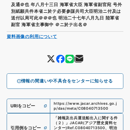
及通＠也 年八月十三日 海軍省大臣 海軍省副官宛 号外
別紙願共件本省ニ於テ必要参謀共司大臣明治ニ付及は
送付以局可此＠＠＠也 明治二十七年八月九日 陸軍省
副官 海軍省主事御中 ＠ニ於テ出名＠
資料画像の利用について
情報の間違いや不具合をセンターに知らせる
https://www.jacar.archives.go.j
URIをコピー
p/das/meta/C08040713500
「
雑報及出兵運送船出入に関する件
（２）
」
JACAR(アジア歴史資料セ
引用例をコピー
ンター)
Ref.
C08040713500
、
明治