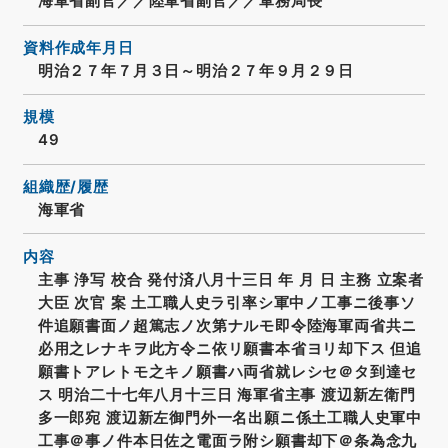
海軍省副官／／陸軍省副官／／軍務局長
資料作成年月日
明治２７年７月３日～明治２７年９月２９日
規模
49
組織歴/履歴
海軍省
内容
主事 浄写 校合 発付済八月十三日 年 月 日 主務 立案者
大臣 次官 案 土工職人史ラ引率シ軍中ノ工事ニ後事ソ
件追願書面ノ超篤志ノ次第ナルモ即令陸海軍両省共ニ
必用之レナキヲ此方令ニ依リ願書本省ヨリ却下ス 但追
願書トアレトモ之キノ願書ハ両省就レシセ＠タ到達セ
ス 明治二十七年八月十三日 海軍省主事 渡辺新左衛門
多一郎宛 渡辺新左御門外一名出願ニ係土工職人史軍中
工事＠事ノ件本日佐之電面ラ附シ願書却下＠条為念九