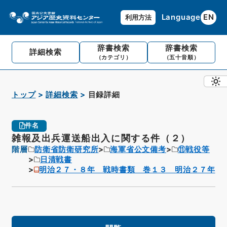
Language
EN
利用方法
辞書検索
辞書検索
詳細検索
（カテゴリ）
（五十音順）
トップ
詳細検索
目録詳細
件名
雑報及出兵運送船出入に関する件（２）
階層
防衛省防衛研究所
海軍省公文備考
⑪戦役等
日清戦書
明治２７・８年 戦時書類 巻１３ 明治２７年